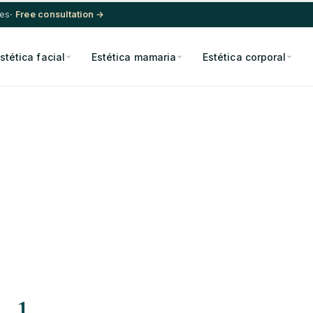
res
· Free consultation →
stética facial
Estética mamaria
Estética corporal