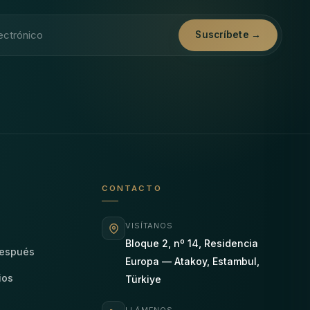
ónico
Suscríbete →
CONTACTO
VISÍTANOS
Bloque 2, nº 14, Residencia
después
Europa — Atakoy, Estambul,
ios
Türkiye