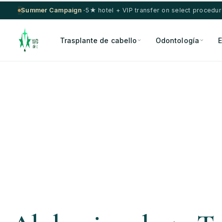
Summer Campaign ·
5★ hotel + VIP transfer on select procedu
Trasplante de cabello
Odontología
E