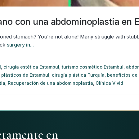
ano con una abdominoplastia en 
toned stomach? You’re not alone! Many struggle with stubb
uck
surgery in...
l
,
cirugía estética Estambul
,
turismo cosmético Estambul
,
abdom
 plásticos de Estambul
,
cirugía plástica Turquía
,
beneficios de
tia
,
Recuperación de una abdominoplastia
,
Clínica Vivid
ectamente en