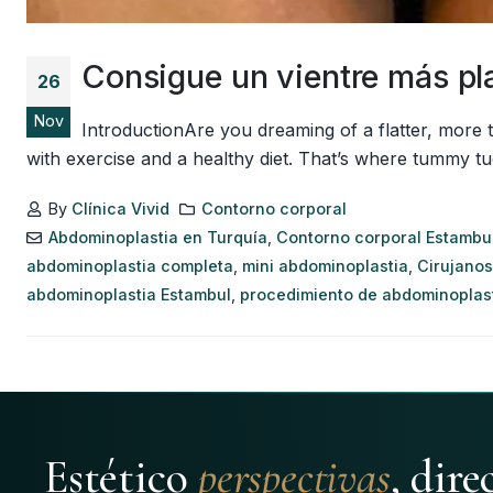
Consigue un vientre más pl
26
Nov
IntroductionAre you dreaming of a flatter, more 
with exercise and a healthy diet. That’s where tummy t
By
Clínica Vivid
Contorno corporal
Abdominoplastia en Turquía
,
Contorno corporal Estambu
abdominoplastia completa
,
mini abdominoplastia
,
Cirujanos
abdominoplastia Estambul
,
procedimiento de abdominoplas
Estético
perspectivas
, dir