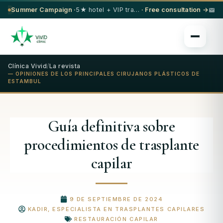
Summer Campaign ·
5★ hotel + VIP transfer on select procedures
· Free consultation →
Clínica Vivid
/
La revista
— OPINIONES DE LOS PRINCIPALES CIRUJANOS PLÁSTICOS DE
ESTAMBUL
Guía definitiva sobre
procedimientos de trasplante
capilar
9 DE SEPTIEMBRE DE 2024
KADIR, ESPECIALISTA EN TRASPLANTES CAPILARES
RESTAURACIÓN CAPILAR