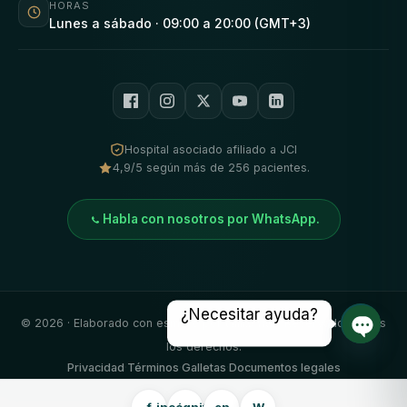
HORAS
Lunes a sábado · 09:00 a 20:00 (GMT+3)
Hospital asociado afiliado a JCI
4,9/5 según más de 256 pacientes.
Habla con nosotros por WhatsApp.
¿Necesitar ayuda?
©
2026
· Elaborado con esmero por
Clínica Vivid
. Reservados todos
los derechos.
Chat a
Privacidad
·
Términos
·
Galletas
·
Documentos legales