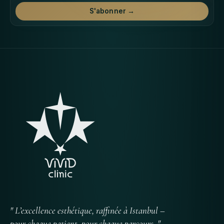
S'abonner →
" L’excellence esthétique, raffinée à Istanbul –
pour chaque patient, pour chaque parcours. "