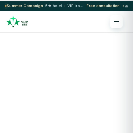
Summer Campaign ·
5★ hotel + VIP transfer on select procedures
· Free consultation →