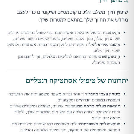
שיפוץ חיוך משלב הליכים קוסמטיים ושיקומיים כדי לעצב
מחדש את החיוך שלך בהתאם למטרות שלך.
נוֹהָל
תוכנית טיפול מותאמת אישית נבנה כדי לטפל בהיבטים מרובים
של החיוך שלך, כגון הלבנת שיניים, ציפויי שיניים ויישור שיניים.
מועמד אידיאלי
אלו המעוניינים לתקן מספר בעיות אסתטיות ולהשיג
שינוי חיוך מלא.
הִתאוֹשְׁשׁוּת
משתנה בהתאם להליכים הכלולים, אך לרובם זמן
השבתה מינימלי.
יתרונות של טיפולי אסתטיקה דנטליים
ביטחון עצמי מוגבר
חיוך זוהר ובריא משפר משמעותית את ההערכה
העצמית במצבים חברתיים ומקצועיים.
תוצאות בעלות מראה טבעי
ציפויי שיניים, שתלים וטיפולים אחרים
נועדו להשתלב בצורה חלקה עם השיניים הטבעיות שלך, וליצור
מראה יפה וטבעי.
פונקציונליות משופרת
טיפולים משקמים כמו שתלים משפרים את
המראה ומשקמים את התפקוד, תוך שיפור הלעיסה והדיבור.