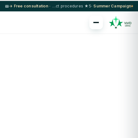
· Free consultation →
5★ hotel + VIP transfer on select procedures
Summer Campaign ·