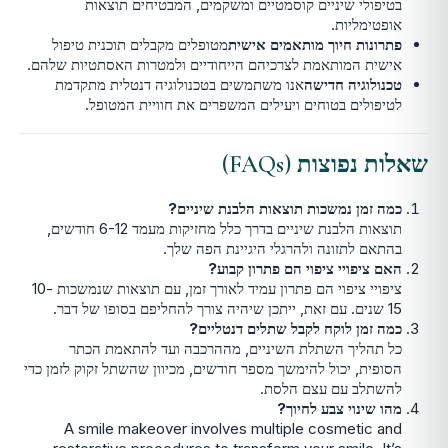
בטיפולי שיניים קוסמטיים ומשקמים, המבטיחים תוצאות
אופטימליות.
פתרונות חיוך מותאמים אישית
מטופלים מקבלים תוכנית טיפול
אישית המותאמת לצרכיהם הייחודיים ולמטרות האסתטיות שלהם.
טכנולוגיה חדישה
אנו משתמשים בטכנולוגיה דנטלית מתקדמת
לטיפולים בטוחים ויעילים המשפרים את חוויית המטופל.
שאלות נפוצות (FAQs)
כמה זמן נמשכות תוצאות הלבנת שיניים?
תוצאות הלבנת שיניים בדרך כלל מחזיקות מעמד 6-12 חודשים,
בהתאם לתזונה ולהרגלי היגיינת הפה שלך.
האם ציפויי ציפוי הם פתרון קבוע?
ציפויי ציפוי הם פתרון עמיד לאורך זמן, עם תוצאות שנמשכות 10-
15 שנים. עם זאת, ייתכן שיהיה צורך להחליפם בסופו של דבר.
כמה זמן לוקח לקבל שתלים דנטליים?
כל תהליך השתלת השיניים, מההרכבה ועד להתאמת הכתר
הסופית, יכול להימשך מספר חודשים, מכיוון שהשתל זקוק לזמן כדי
להשתלב עם עצם הלסת.
מהו שינוי צבע לחיוך?
A smile makeover involves multiple cosmetic and