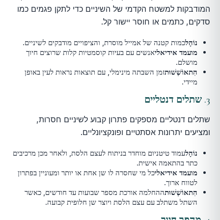
המודבקות למשטח הקדמי של השיניים כדי לתקן פגמים כמו
סדקים, כתמים או חוסר יישור קל.
נוֹהָל
כמות קטנה של אמייל מוסרת, והציפויים מודבקים לשיניים.
מועמד אידיאלי
אנשים עם בעיות קוסמטיות קלות שרוצים חיוך
מושלם.
הִתאוֹשְׁשׁוּת
זמן השבתה מינימלי, עם תוצאות נראות לעין באופן
מיידי.
3.
שתלים דנטליים
שתלים דנטליים מספקים פתרון קבוע לשיניים חסרות,
ומציעים יתרונות אסתטיים ופונקציונליים.
נוֹהָל
עמוד טיטניום מוחדר בניתוח לעצם הלסת, ולאחר מכן מרכיבים
כתר בהתאמה אישית.
מועמד אידיאלי
כל מי שחסרה לו שן אחת או יותר ומעוניין בפתרון
לטווח ארוך.
הִתאוֹשְׁשׁוּת
ההחלמה אורכת מספר שבועות עד חודשים, כאשר
השתל משתלב עם עצם הלסת ויוצר שן חלופית קבועה.
4.
מהפך חיוך