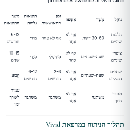
procedures available at Vivid Clinic:
זמן
תוצאות
משך
נוֹהָל
מֶשֶׁך
אִשְׁפּוּז
התאוששות
גלויות
התוצאות
הלבנת
אַף לֹא
6-12
30-60 דקות
אַף לֹא אֶחָד
מִיָדִי
שיניים
אֶחָד
חודשים
ציפויי
אַף לֹא
10-15
שעה-שעתיים
מִינִימָלִי
מִיָדִי
שיניים
אֶחָד
שנים
שתלים
אַף לֹא
2-6
6-12
שעה-שעתיים
קָבוּעַ
דנטליים
אֶחָד
חודשים
חודשים
עמיד
מהפך
אַף לֹא
משתנה
משתנה
משתנה
לאורך
חיוך
אֶחָד
זמן
תהליך הניתוח במרפאת Vivid