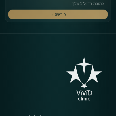
כתובת דוא"ל
הירשם →