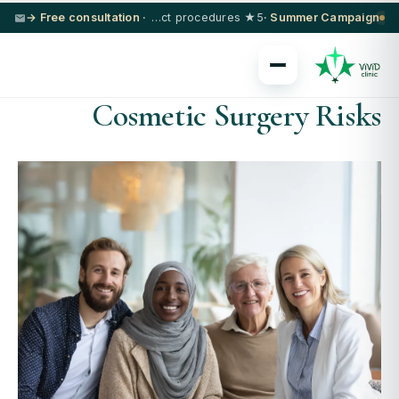
· Free consultation →
5★ hotel + VIP transfer on select procedures
Summer Campaign ·
Cosmetic Surgery Risks