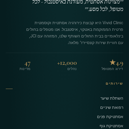
""מצוינות אסתטית, מעודנת באיסטנבול - לכל
מטופל, לכל מסע.""
Vivid Clinic היא קבוצת כירורגיה אסתטית וקוסמטית
פרטית הממוקמת באטקוי, איסטנבול. אנו מטפלים בחולים
בינלאומיים בבית החולים השותף שלנו, המזוהה עם JCI,
עם חוויית שירות קונסיירז' מלאה.
47
12,000+
4.9★
דירוג המטופל
נהלים
מדינות
שירותים
השתלת שיער
רפואת שיניים
אסתטיקת פנים
אסתטיקת גוף