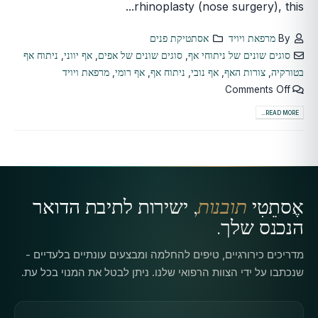
rhinoplasty (nose surgery), this...
By
מרפאת ויויד
אסתטיקת פנים
סוגים שונים של ניתוחי אף
,
סוגים שונים של אפים
,
אף יווני
,
ניתוח אף
בטורקיה
,
צורות האף
,
אף נובי
,
ניתוח אף
,
אף רומי
,
מרפאת ויויד
Comments Off
READ MORE...
אֶסתֵטִי
תובנות
, ישירות לתיבת הדואר
הנכנס שלך.
מדריכים כירורגיים, טיפים להחלמה ומבצעים עונתיים בלעדיים -
שנכתבו על ידי הצוות הרפואי שלנו. ניתן לבטל את המנוי בכל עת.
כתובת דוא"ל