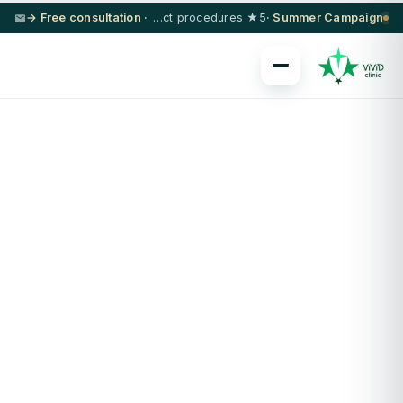
· Free consultation →
5★ hotel + VIP transfer on select procedures
Summer Campaign ·