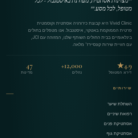
""מצוינות אסתטית, מעודנת באיסטנבול - לכל
מטופל, לכל מסע.""
Vivid Clinic היא קבוצת כירורגיה אסתטית וקוסמטית
פרטית הממוקמת באטקוי, איסטנבול. אנו מטפלים בחולים
בינלאומיים בבית החולים השותף שלנו, המזוהה עם JCI,
עם חוויית שירות קונסיירז' מלאה.
47
12,000+
4.9★
דירוג המטופל
נהלים
מדינות
שירותים
השתלת שיער
רפואת שיניים
אסתטיקת פנים
אסתטיקת גוף