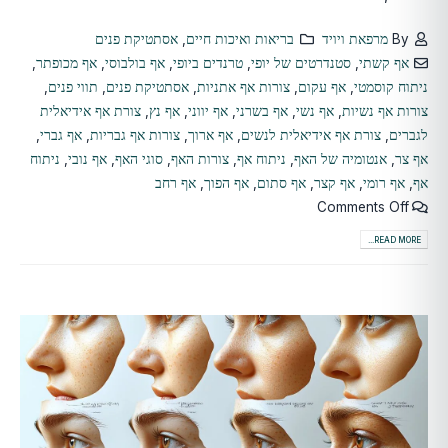
By
מרפאת ויויד
בריאות ואיכות חיים
,
אסתטיקת פנים
אף קשתי
,
סטנדרטים של יופי
,
טרנדים ביופי
,
אף בולבוסי
,
אף מכופתר
,
ניתוח קוסמטי
,
אף עקום
,
צורות אף אתניות
,
אסתטיקת פנים
,
תווי פנים
,
צורות אף נשיות
,
אף נשי
,
אף בשרני
,
אף יווני
,
אף נץ
,
צורת אף אידיאלית
לגברים
,
צורת אף אידיאלית לנשים
,
אף ארוך
,
צורות אף גבריות
,
אף גברי
,
אף צר
,
אנטומיה של האף
,
ניתוח אף
,
צורות האף
,
סוגי האף
,
אף נובי
,
ניתוח
אף
,
אף רומי
,
אף קצר
,
אף סתום
,
אף הפוך
,
אף רחב
Comments Off
READ MORE...