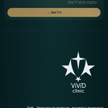
הירשם →