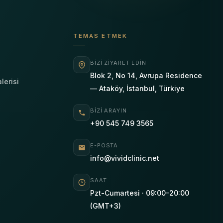
TEMAS ETMEK
BIZI ZIYARET EDIN
Blok 2, No 14, Avrupa Residence
lerisi
— Ataköy, İstanbul, Türkiye
BIZI ARAYIN
+90 545 749 3565
E-POSTA
info@vividclinic.net
SAAT
Pzt-Cumartesi · 09:00–20:00
(GMT+3)