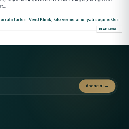
...
cerrahi türleri
,
Vivid Klinik
,
kilo verme ameliyatı seçenekleri
READ MORE...
Abone ol →