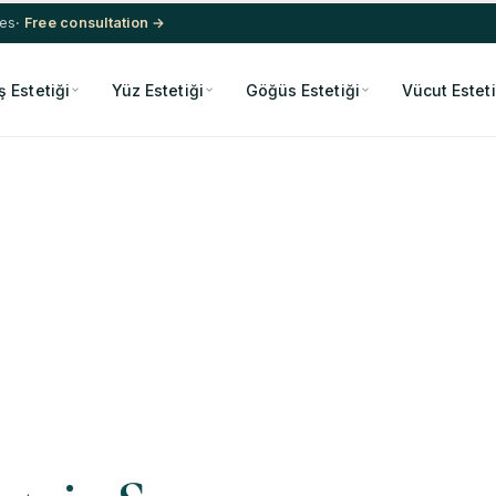
res
· Free consultation →
ş Estetiği
Yüz Estetiği
Göğüs Estetiği
Vücut Esteti