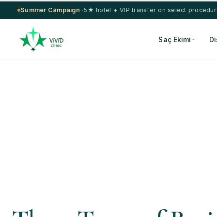
Summer Campaign ·
5★ hotel + VIP transfer on select procedu
Saç Ekimi
Di