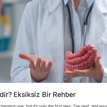
dir? Eksiksiz Bir Rehber
changing one, but it’s only the first step. The next, and equa