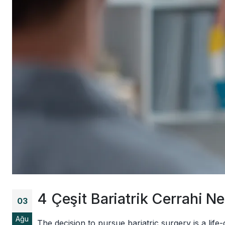
4 Çeşit Bariatrik Cerrahi Ne
03
Ağu
The decision to pursue bariatric surgery is a life-