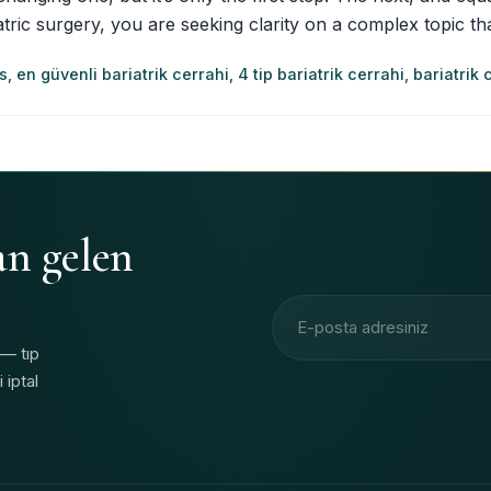
ic surgery, you are seeking clarity on a complex topic that
s
,
en güvenli bariatrik cerrahi
,
4 tip bariatrik cerrahi
,
bariatrik 
an gelen
E-posta adresi
 — tıp
 iptal