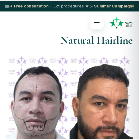
· Free consultation →
5★ hotel + VIP transfer on select procedures
Summer Campaign ·
Natural Hairline