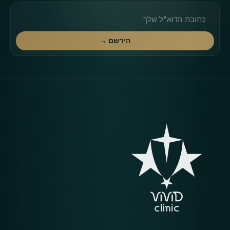
כתובת דוא"ל
הירשם →