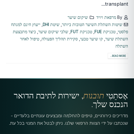
transplant...
By
מרפאת ויויד
שיקום שיער
שיטות השתלת השיער הטובות ביותר
,
שיטת DHI
,
ייעוץ חינם למנתח
פלסטי
,
טכניקת FUE
,
טכניקת FUT
,
שלבי שיקום שיער
,
כיצד מתבצעת
השתלת שיער
,
קו שיער טבעי
,
סקירת תהליך הפעולה
,
טיפול לאחר
השתלה
READ MORE...
אֶסתֵטִי
תובנות
, ישירות לתיבת הדואר
הנכנס שלך.
מדריכים כירורגיים, טיפים להחלמה ומבצעים עונתיים בלעדיים -
שנכתבו על ידי הצוות הרפואי שלנו. ניתן לבטל את המנוי בכל עת.