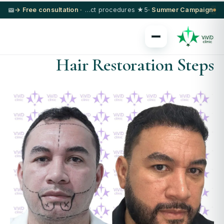
· Free consultation →
5★ hotel + VIP transfer on select procedures
Summer Campaign ·
Hair Restoration Steps