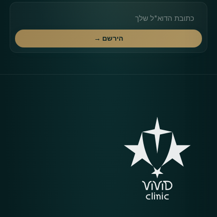
כתובת דוא"ל
הירשם →