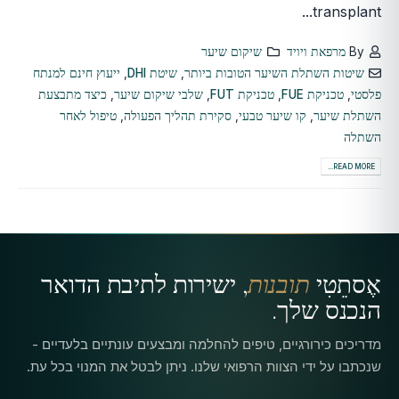
transplant...
By
מרפאת ויויד
שיקום שיער
שיטות השתלת השיער הטובות ביותר
,
שיטת DHI
,
ייעוץ חינם למנתח
פלסטי
,
טכניקת FUE
,
טכניקת FUT
,
שלבי שיקום שיער
,
כיצד מתבצעת
השתלת שיער
,
קו שיער טבעי
,
סקירת תהליך הפעולה
,
טיפול לאחר
השתלה
READ MORE...
אֶסתֵטִי
תובנות
, ישירות לתיבת הדואר
הנכנס שלך.
מדריכים כירורגיים, טיפים להחלמה ומבצעים עונתיים בלעדיים -
שנכתבו על ידי הצוות הרפואי שלנו. ניתן לבטל את המנוי בכל עת.