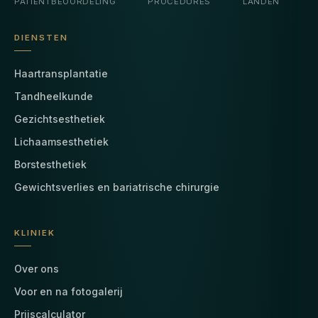
PATIËNTBEOORDELING
PROCEDURES
LANDEN
DIENSTEN
Haartransplantatie
Tandheelkunde
Gezichtsesthetiek
Lichaamsesthetiek
Borstesthetiek
Gewichtsverlies en bariatrische chirurgie
KLINIEK
Over ons
Voor en na fotogalerij
Prijscalculator