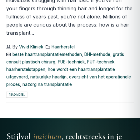
individuals struggling with hair loss. If you’ve run
your fingers through thinning hair and longed for the
fullness of years past, you’re not alone. Millions of
people are curious about the process: how is a hair
transplant...
By
Vivid Kliniek
Haarherstel
beste haartransplantatiemethoden
,
DHI-methode
,
gratis
consult plastisch chirurg
,
FUE-techniek
,
FUT-techniek
,
haarherstelstappen
,
hoe wordt een haartransplantatie
uitgevoerd
,
natuurlijke haarlijn
,
overzicht van het operationele
proces
,
nazorg na transplantatie
READ MORE...
Stijlvol
inzichten
, rechtstreeks in je