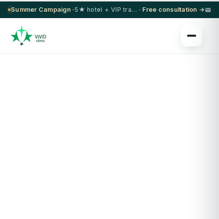
Summer Campaign ·
5★ hotel + VIP transfer on select procedures
· Free consultation →