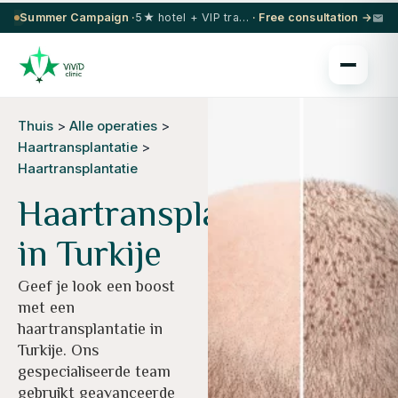
Summer Campaign ·
5★ hotel + VIP transfer on select procedures
· Free consultation →
Thuis
>
Alle operaties
>
Haartransplantatie
>
Haartransplantatie
Haartransplantatie
in Turkije
Geef je look een boost
met een
haartransplantatie in
Turkije. Ons
gespecialiseerde team
gebruikt geavanceerde