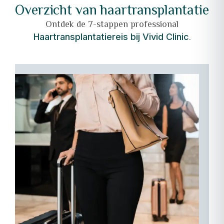
Overzicht van haartransplantatie
Ontdek de 7-stappen professional
.
Haartransplantatiereis bij Vivid Clinic
01
–
Aankomst
en
naadloze
overdracht:
Begin