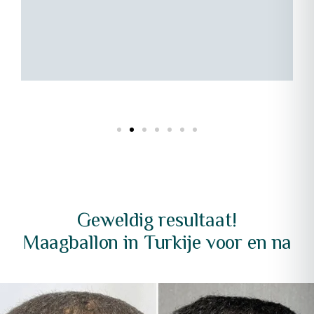
u
e
Geweldig resultaat!
Maagballon in Turkije voor en na