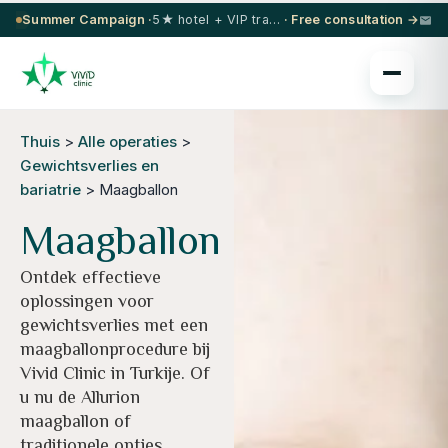
Summer Campaign ·
5★ hotel + VIP transfer on select procedures
· Free consultation →
Thuis
>
Alle operaties
>
Gewichtsverlies en
bariatrie
> Maagballon
Maagballon
Ontdek effectieve
oplossingen voor
gewichtsverlies met een
maagballonprocedure bij
Vivid Clinic in Turkije. Of
u nu de Allurion
maagballon of
traditionele opties