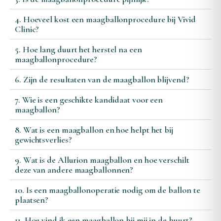
4. Hoeveel kost een maagballonprocedure bij Vivid
Clinic?
5. Hoe lang duurt het herstel na een
maagballonprocedure?
6. Zijn de resultaten van de maagballon blijvend?
7. Wie is een geschikte kandidaat voor een
maagballon?
8. Wat is een maagballon en hoe helpt het bij
gewichtsverlies?
9. Wat is de Allurion maagballon en hoe verschilt
deze van andere maagballonnen?
10. Is een maagballonoperatie nodig om de ballon te
plaatsen?
11. Hoe vind ik een maagballon bij mij in de buurt?