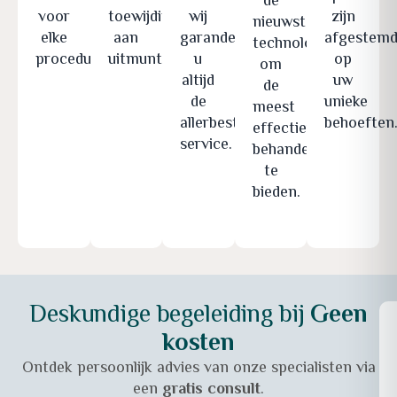
de
voor
toewijding
wij
zijn
nieuwste
elke
aan
garanderen
afgestem
technologieën
procedure.
uitmuntendheid.
u
op
om
altijd
uw
de
de
unieke
meest
allerbeste
behoeften
effectieve
service.
behandelingen
te
bieden.
Deskundige begeleiding bij
Geen
kosten
Ontdek persoonlijk advies van onze specialisten via
een
gratis consult
.