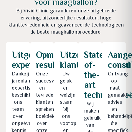
voor maagballon?
Bij Vivid Clinic garanderen onze uitgebreide
ervaring, uitzonderlijke resultaten, hoge
klanttevredenheid en geavanceerde technologieën
de beste maagballonprocedure.
Uitgebreide
Opmerkelijke
Uitzonderlijke
State-
Aange
expertise
resultaten
klanttevredenheid
of-
consul
the-
Dankzij
Onze
Uw
Ontvang
jarenlange
succesverhalen
geluk
op
art
expertise
en
en
maat
technologie
beschikt
tevreden
welzijn
gemaakt
ons
klanten
staan
advies
Wij
team
spreken
bij
en
maken
over
boekdelen
ons
behandelp
gebruik
ongeëvenaarde
over
voorop
die
van
kennis
onze
en
specifiek