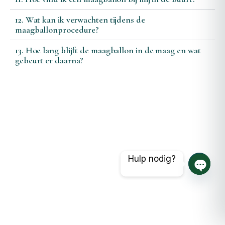
12. Wat kan ik verwachten tijdens de
maagballonprocedure?
13. Hoe lang blijft de maagballon in de maag en wat
gebeurt er daarna?
Hulp nodig?
Open 