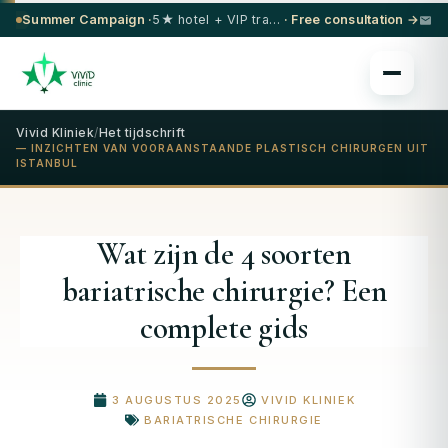
Summer Campaign ·
5★ hotel + VIP transfer on select procedures
· Free consultation →
Vivid Kliniek
/
Het tijdschrift
— INZICHTEN VAN VOORAANSTAANDE PLASTISCH CHIRURGEN UIT
ISTANBUL
Wat zijn de 4 soorten
bariatrische chirurgie? Een
complete gids
3 AUGUSTUS 2025
VIVID KLINIEK
BARIATRISCHE CHIRURGIE