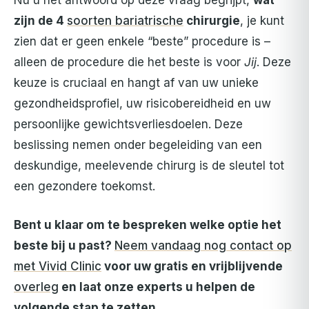
Nu u het antwoord op deze vraag begrijpt,
wat
zijn de 4
soorten bariatrische
chirurgie
, je kunt
zien dat er geen enkele “beste” procedure is –
alleen de procedure die het beste is voor
Jij
. Deze
keuze is cruciaal en hangt af van uw unieke
gezondheidsprofiel, uw risicobereidheid en uw
persoonlijke gewichtsverliesdoelen. Deze
beslissing nemen onder begeleiding van een
deskundige, meelevende chirurg is de sleutel tot
een gezondere toekomst.
Bent u klaar om te bespreken welke optie het
beste bij u past?
Neem vandaag nog contact op
met Vivid Clinic
voor uw gratis en vrijblijvende
overleg
en laat onze experts u helpen de
volgende stap te zetten.