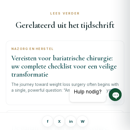
LEES VERDER
Gerelateerd uit het tijdschrift
NAZORG EN HERSTEL
Vereisten voor bariatrische chirurgie:
uw complete checklist voor een veilige
transformatie
The journey toward weight loss surgery often begins with
a single, powerful question: “Am I a candidate?” As you
Hulp nodig?
contemplate thi
Open 
NAZORG EN HERSTEL
f
X
in
W
De bariatrische chirurgieprocedure: