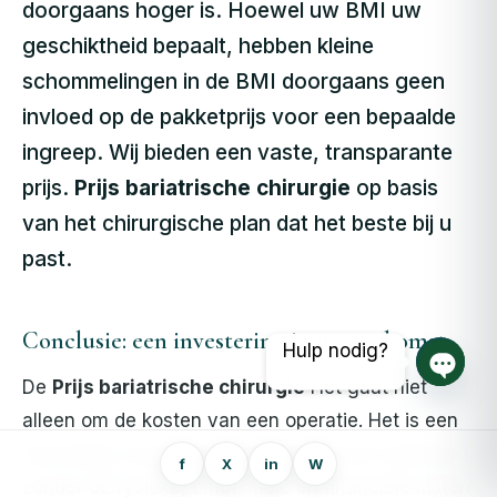
doorgaans hoger is. Hoewel uw BMI uw
geschiktheid bepaalt, hebben kleine
schommelingen in de BMI doorgaans geen
invloed op de pakketprijs voor een bepaalde
ingreep. Wij bieden een vaste, transparante
prijs.
Prijs bariatrische chirurgie
op basis
van het chirurgische plan dat het beste bij u
past.
Conclusie: een investering in uw toekomst
Hulp nodig?
De
Prijs bariatrische chirurgie
Het gaat niet
Open 
alleen om de kosten van een operatie. Het is een
eenmalige, krachtige investering in een toekomst
f
X
in
W
zonder de fysieke, emotionele en financiële lasten