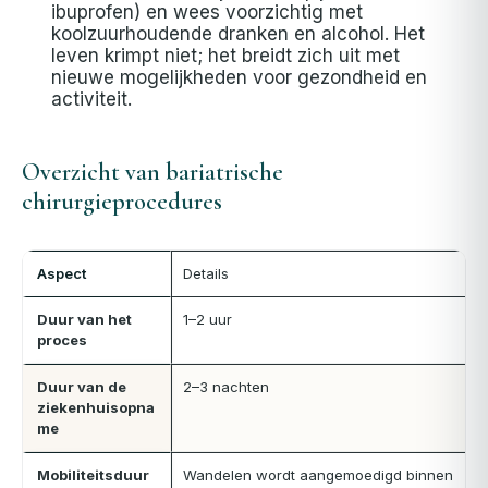
ibuprofen) en wees voorzichtig met
koolzuurhoudende dranken en alcohol. Het
leven krimpt niet; het breidt zich uit met
nieuwe mogelijkheden voor gezondheid en
activiteit.
Overzicht van bariatrische
chirurgieprocedures
Aspect
Details
Duur van het
1–2 uur
proces
Duur van de
2–3 nachten
ziekenhuisopna
me
Mobiliteitsduur
Wandelen wordt aangemoedigd binnen