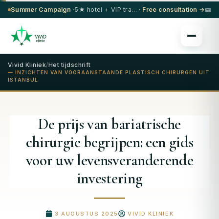
Summer Campaign ·
5★ hotel + VIP transfer on select procedures
· Free consultation →
Vivid Kliniek
/
Het tijdschrift
— INZICHTEN VAN VOORAANSTAANDE PLASTISCH CHIRURGEN UIT
ISTANBUL
De prijs van bariatrische
chirurgie begrijpen: een gids
voor uw levensveranderende
investering
3 AUGUSTUS 2025
VIVID KLINIEK