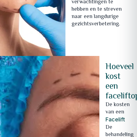
verwachtingen te
hebben en te streven
naar een langdurige
gezichtsverbetering.
Hoeveel
kost
een
facelifto
De kosten
van een
Facelift
De
behandeling