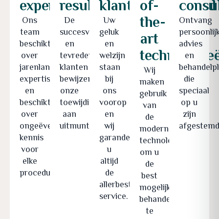
expertise
resultaten
klanttevredenheid
of-
consul
the-
Ons
De
Uw
Ontvang
team
succesverhalen
geluk
persoonlij
art
beschikt
en
en
advies
technologie
over
tevreden
welzijn
en
jarenlange
klanten
staan
behandelp
Wij
expertise
bewijzen
bij
die
maken
en
onze
ons
speciaal
gebruik
beschikt
toewijding
voorop
op u
van
over
aan
en
zijn
de
ongeëvenaarde
uitmuntendheid.
wij
afgestemd
modernste
kennis
garanderen
technologie
voor
u
om u
elke
altijd
de
procedure.
de
best
allerbeste
mogelijke
service.
behandelingen
te