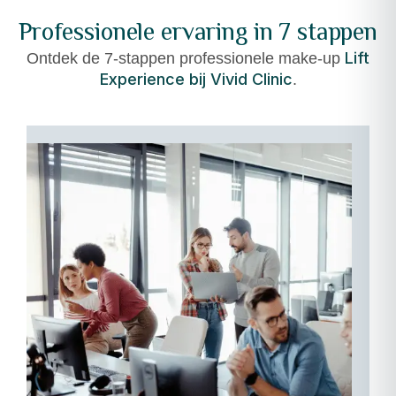
Professionele ervaring in 7 stappen
Lift
Ontdek de 7-stappen professionele make-up
Experience bij Vivid Clinic
.
06
–
Vertrek
met
vertrouwen:
Verlaat
onze