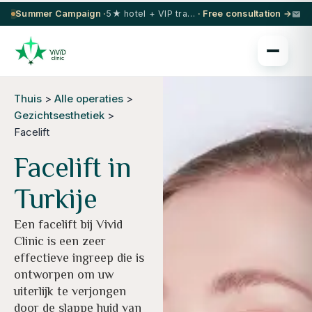
Summer Campaign ·
5★ hotel + VIP transfer on select procedures
· Free consultation →
Thuis
>
Alle operaties
>
Gezichtsesthetiek
>
Facelift
Facelift in
Turkije
Een facelift bij Vivid
Clinic is een zeer
effectieve ingreep die is
ontworpen om uw
uiterlijk te verjongen
door de slappe huid van