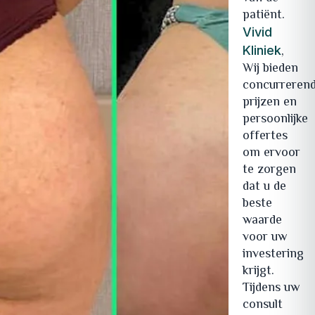
patiënt.
Vivid
,
Kliniek
Wij bieden
concurreren
prijzen en
persoonlijke
offertes
om ervoor
te zorgen
dat u de
beste
waarde
voor uw
investering
krijgt.
Tijdens uw
consult