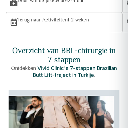
Duur van de procedure
2-4 uur
Terug naar Activiteiten
1-2 weken
Overzicht van BBL-chirurgie in
7-stappen
Vivid Clinic's 7-stappen Brazilian
Ontdekken
Butt Lift-traject in Turkije
.
01
–