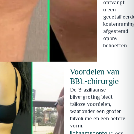
ontvangt
u een
gedetailleerd
kostenraming
afgestemd
op uw
behoeften.
Voordelen van
BBL-chirurgie
De Braziliaanse
bilvergroting biedt
talloze voordelen,
waaronder een groter
bilvolume en een betere
vorm,
lichaamscontour