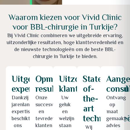
Waarom kiezen voor Vivid Clinic
voor BBL-chirurgie in Turkije?
Bij Vivid Clinic combineren we uitgebreide ervaring,
uitzonderlijke resultaten, hoge klanttevredenheid en
de nieuwste technologieën om de beste BBL-
chirurgie in Turkije te bieden.
Uitgebreide
Opmerkelijke
Uitzonderlijke
State-
Aange
expertise
resultaten
klanttevredenheid
of-
consul
the-
Dankzij
Onze
Uw
Ontvang
jarenlange
succesverhalen
geluk
op
art
expertise
en
en
maat
technologie
beschikt
tevreden
welzijn
gemaakt
ons
klanten
staan
advies
Wij