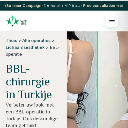
Summer Campaign ·
5★ hotel + VIP transfer on select procedures
· Free consultation →
Thuis
>
Alle operaties
>
Lichaamsesthetiek
> BBL-
operatie
BBL-
chirurgie
in Turkije
Verbeter uw look met
een BBL-operatie in
Turkije. Ons deskundige
team gebruikt