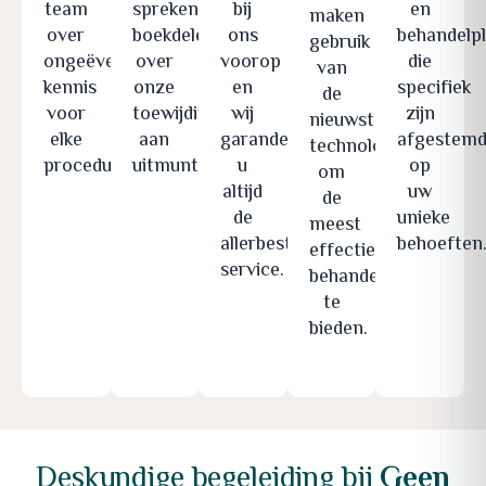
team
spreken
bij
en
maken
over
boekdelen
ons
behandelp
gebruik
ongeëvenaarde
over
voorop
die
van
kennis
onze
en
specifiek
de
voor
toewijding
wij
zijn
nieuwste
elke
aan
garanderen
afgestem
technologieën
procedure.
uitmuntendheid.
u
op
om
altijd
uw
de
de
unieke
meest
allerbeste
behoeften
effectieve
service.
behandelingen
te
bieden.
Deskundige begeleiding bij
Geen