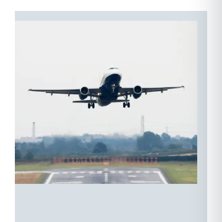
06
–
自
信
出
发：
离
开
我
们
的