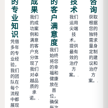
的
成
的
技
咨
专
果
客
术
询
业
户
我们
我们
获取
的成
运用
根据
知
满
功案
尖端
您的
识
意
例和
技
独特
满意
术，
需求
度
凭借
的客
提供
量身
多年
我们
户充
最有
定制
的专
始终
分体
效的
的建
业经
将您
现了
治疗
议和
验，
的幸
我们
方
治疗
我们
福和
对卓
案。.
方
的团
健康
越品
案。.
队在
放在
质的
每个
首
承
流程
位，
诺。.
中都
确保
展现