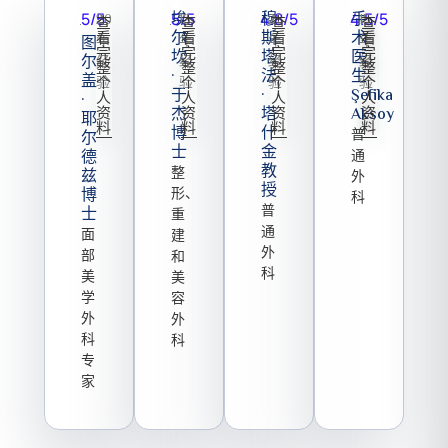
5/5
5/5
埃
4.8/5
穆
4.5/5
手
20
13
25
15
查
查
查
查
尔
斯
术
看
看
看
看
年
年
年
年
图
完
完
完
完
坎
塔
医
尔
经
经
经
经
整
整
整
整
·
法
生
盖
验
个
验
个
验
个
验
个
于
·
Şefika
人
人
人
人
·
资
杰
资
塔
资
Aksoy
资
耶
料
料
料
料
博
什
普
尔
士
金
德
通
教
整
兹
外
授
博
形、
科
普
士
重
通
面
建
外
部
和
科
美
美
学
容
外
外
科
科
专
家