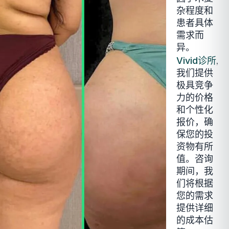
杂程度和
患者具体
需求而
异。
,
Vivid诊所
我们提供
极具竞争
力的价格
和个性化
报价，确
保您的投
资物有所
值。咨询
期间，我
们将根据
您的需求
提供详细
的成本估