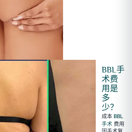
BBL手
术费
用是
多
少？
成本
BBL
费用
手术
因手术复