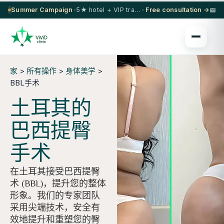
Summer Campaign ·
5★ hotel + VIP transfer on select procedures
· Free consultation →
家
>
所有操作
>
身体美学
>
BBL手术
土耳其的
巴西提臀
手术
在土耳其接受巴西提臀
术 (BBL)，提升您的整体
形象。我们的专家团队
采用尖端技术，安全有
效地提升和重塑您的臀