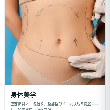
身体美学
巴西提臀术、吸脂术、腹部整形术、六块腹肌雕塑——
注重轮廓塑造，而非夸张。.