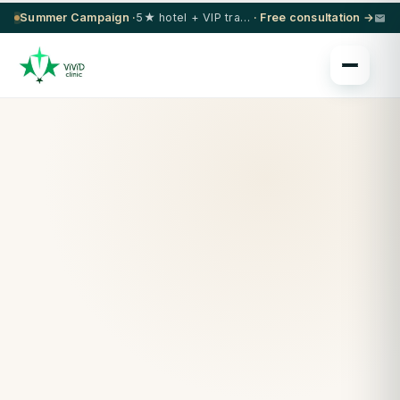
Summer Campaign ·
5★ hotel + VIP transfer on select procedures
· Free consultation →