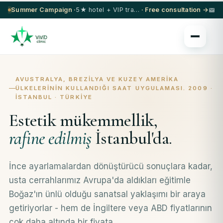
Summer Campaign ·
5★ hotel + VIP transfer on select procedures
· Free consultation →
AVUSTRALYA, BREZILYA VE KUZEY AMERIKA
ÜLKELERININ KULLANDIĞI SAAT UYGULAMASI. 2009 ·
İSTANBUL · TÜRKIYE
Estetik mükemmellik,
rafine edilmiş
İstanbul'da.
İnce ayarlamalardan dönüştürücü sonuçlara kadar,
usta cerrahlarımız Avrupa'da aldıkları eğitimle
Boğaz'ın ünlü olduğu sanatsal yaklaşımı bir araya
getiriyorlar - hem de İngiltere veya ABD fiyatlarının
çok daha altında bir fiyata.