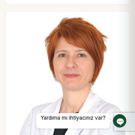
Yardıma mı ihtiyacınız var?
Açık s