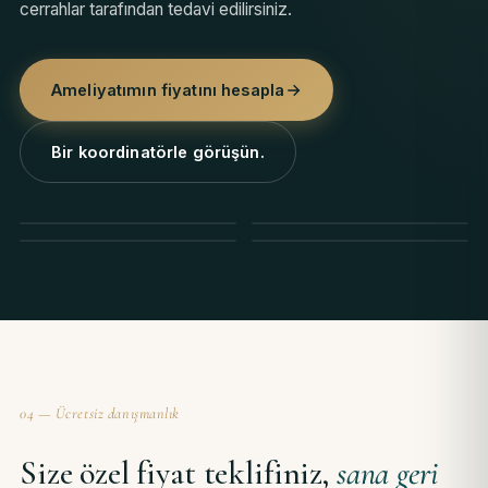
cerrahlar tarafından tedavi edilirsiniz.
Ameliyatımın fiyatını hesapla
Bir koordinatörle görüşün.
04 — Ücretsiz danışmanlık
Size özel fiyat teklifiniz,
sana geri