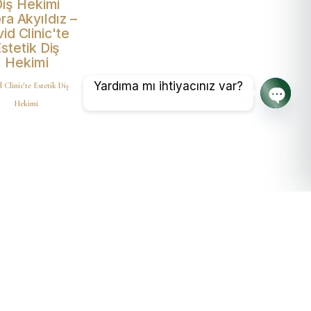
iş Hekimi
ra Akyıldız –
vid Clinic'te
stetik Diş
Hekimi
Yardıma mı ihtiyacınız var?
 Clinic'te Estetik Diş
Hekimi
Açık s