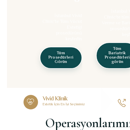
İstanbul 
İstanbul Vivid
Clinic'te tüm
Clinic'te Tüm Vücut
Verme ve Bari
Estetiği
prosedürl
prosedürünü
keş
keşfedin
Tüm
Tüm
Bariatrik
Prosedürleri
Prosedürleri
Görün
görün
Vivid Klinik
Estetik İçin En İyi Seçiminiz
Operasyonlarımız