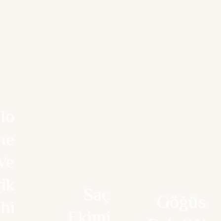
lo
me
Ve
ik
Saç
Göğüs
hi
Ekimi