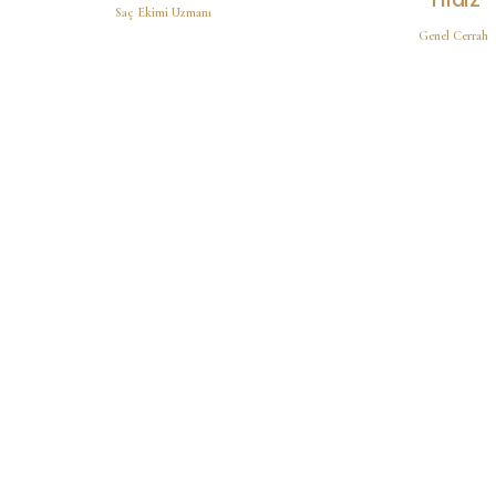
Saç Ekimi Uzmanı
Genel Cerrah
Estetik
içgörüler
, Doğrud