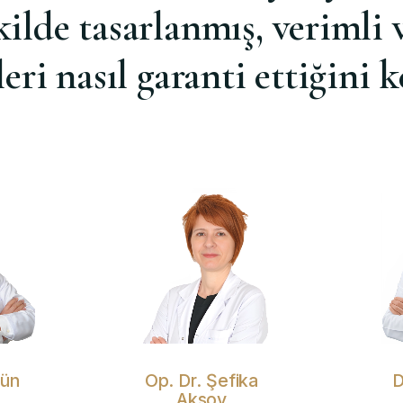
kilde tasarlanmış, verimli v
eri nasıl garanti ettiğini k
gün
Op. Dr. Şefika
D
Aksoy