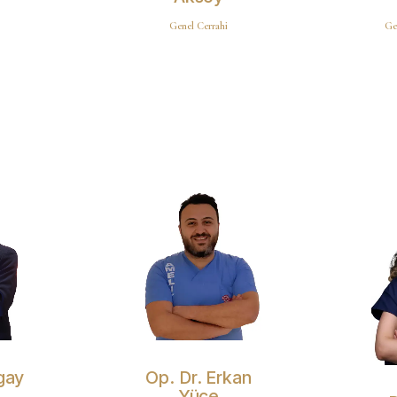
Genel Cerrahi
Ge
gay
Op. Dr. Erkan
Yüce