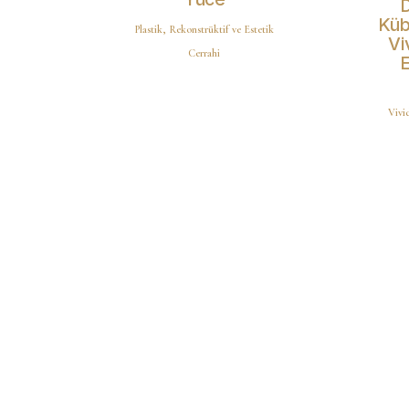
D
Küb
Plastik, Rekonstrüktif ve Estetik
Vi
Cerrahi
E
Vivid
an gelen