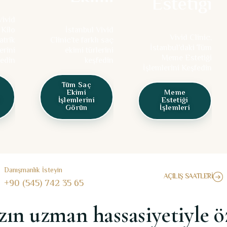
Estetiği
Vivid
 Kilo
İstanbul Vivid
Vivid Clinic,
atrik
Clinic'te farklı saç
İstanbul'daki Tüm
erini
ekimi türlerini
Meme Estetiği
fedin
keşfedin
İşlemlerini Keşfedin
Tüm Saç
Ekimi
Meme
İşlemlerini
Estetiği
Görün
İşlemleri
30% SATIŞ
Danışmanlık İsteyin
AÇILIŞ SAATLERI
+90 (545) 742 35 65
ın uzman hassasiyetiyle öze