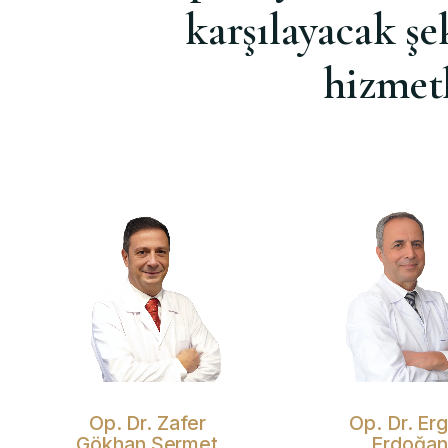
karşılayacak şe
hizmetl
Op. Dr. Zafer
Op. Dr. Er
Gökhan Şermet
Erdoğan