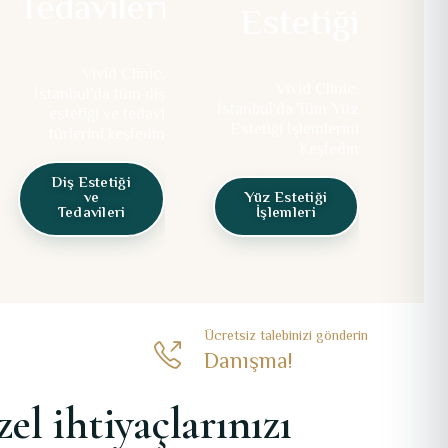
Tedavileri
Estetiği
Vivid Clinic,
Vivid Clinic,
İstanbul'da tüm diş
İstanbul'da Tüm Yüz
estetiği ve tedavi
Estetiği İşlemlerini
türlerini keşfedin
Keşfedin
Diş Estetiği
ve
Yüz Estetiği
Tedavileri
İşlemleri
Ücretsiz talebinizi gönderin
Danışma!
l ihtiyaçlarınızı