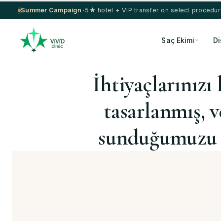
Summer Campaign ·
5★ hotel + VIP transfer on select procedu
Saç Ekimi
Di
İhtiyaçlarınızı
tasarlanmış, v
sunduğumuzu g