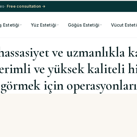
res
· Free consultation →
ş Estetiği
Yüz Estetiği
Göğüs Estetiği
Vücut Esteti
 hassasiyet ve uzmanlıkla 
erimli ve yüksek kaliteli h
örmek için operasyonlarım