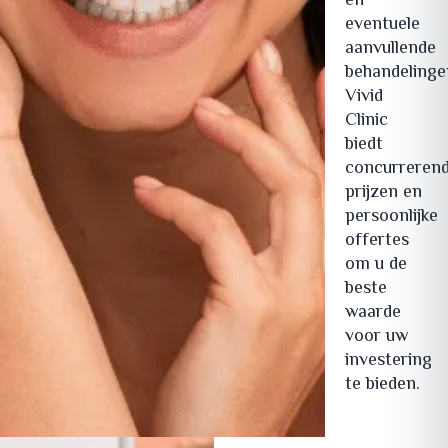
en
eventuele
aanvullende
behandelinge
Vivid
Clinic
biedt
concurreren
prijzen en
persoonlijke
offertes
om u de
beste
waarde
voor uw
investering
te bieden.