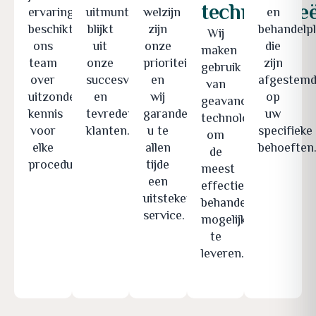
technologie
ervaring
uitmuntendheid
welzijn
en
beschikt
blijkt
zijn
behandelp
Wij
ons
uit
onze
die
maken
team
onze
prioriteit
zijn
gebruik
over
succesverhalen
en
afgestem
van
uitzonderlijke
en
wij
op
geavanceerde
kennis
tevreden
garanderen
uw
technologieën
voor
klanten.
u te
specifieke
om
elke
allen
behoeften
de
procedure.
tijde
meest
een
effectieve
uitstekende
behandelingen
service.
mogelijk
te
leveren.