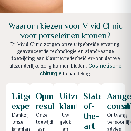
Waarom kiezen voor Vivid Clinic
voor porseleinen kronen?
Bij Vivid Clinic zorgen onze uitgebreide ervaring,
geavanceerde technologie en standvastige
toewijding aan klanttevredenheid ervoor dat we
uitzonderlijke zorg kunnen bieden.
Cosmetische
behandeling.
chirurgie
Uitgebreide
Opmerkelijke
Uitzonderlijke
State-
Aange
expertise
resultaten
klanttevredenheid
of-
consul
the-
Dankzij
Onze
Uw
Ontvang
onze
toewijding
geluk
persoonlij
art
jarenlange
aan
en
advies