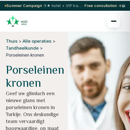
Summer Campaign ·
5★ hotel + VIP transfer on select procedures
· Free consultation →
Thuis
>
Alle operaties
>
Tandheelkunde
>
Porseleinen kronen
Porseleinen
kronen
Geef uw glimlach een
nieuwe glans met
porseleinen kronen in
Turkije. Ons deskundige
team vervaardigt
hoogwaardige, op maat