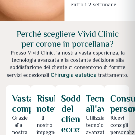
entro 1-2 settimane.
Perché scegliere Vivid Clinic
per corone in porcellana?
Presso Vivid Clinic, la nostra vasta esperienza, la
tecnologia avanzata e la costante dedizione alla
soddisfazione del cliente ci consentono di fornire
servizi eccezionali
trattamento.
Chirurgia estetica
Vasta
Risultati
Soddisfazione
Tecnologie
Consu
competenza
notevoli
del
all'avanguar
person
cliente
Grazie
Il
Utilizziamo
Ricevi
alla
nostro
tecnologie
consigli
eccezionale
nostra
impegno
avanzate
personaliz