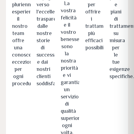
La
pluriennale
verso
per
e
vostra
esperienza,
l'eccellenza
offrire
piani
felicità
il
traspare
i
di
e il
nostro
dalle
trattamenti
trattamen
vostro
team
nostre
più
su
benessere
offre
storie
efficaci
misura
sono
una
di
possibili.
per
la
conoscenza
successo
le
nostra
eccezionale
e dai
tue
priorità
per
nostri
esigenze
e vi
ogni
clienti
specifiche
garantiamo
procedura.
soddisfatti.
un
servizio
di
qualità
superiore
ogni
volta.