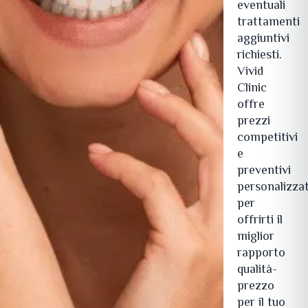
eventuali
trattamenti
aggiuntivi
richiesti.
Vivid
Clinic
offre
prezzi
competitivi
e
preventivi
personalizzat
per
offrirti il
miglior
rapporto
qualità-
prezzo
per il tuo