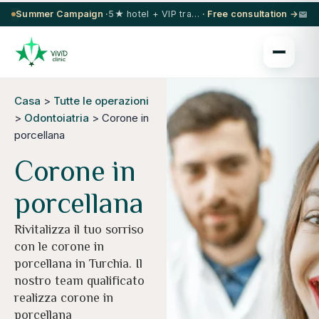
Summer Campaign ·
5★ hotel + VIP transfer on select procedures
· Free consultation →
Casa
>
Tutte le operazioni
>
Odontoiatria
> Corone in
porcellana
Corone in
porcellana
Rivitalizza il tuo sorriso
con le corone in
porcellana in Turchia. Il
nostro team qualificato
realizza corone in
porcellana