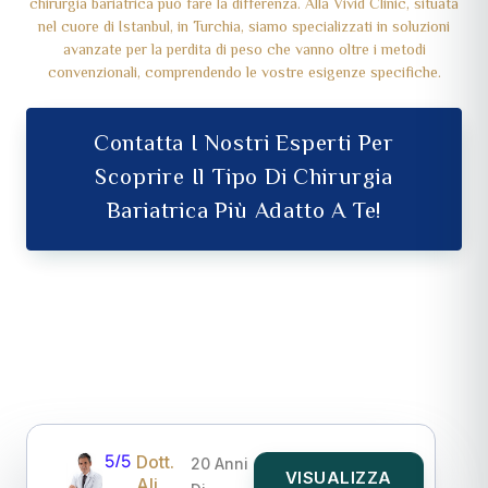
chirurgia bariatrica può fare la differenza. Alla Vivid Clinic, situata
nel cuore di Istanbul, in Turchia, siamo specializzati in soluzioni
avanzate per la perdita di peso che vanno oltre i metodi
convenzionali, comprendendo le vostre esigenze specifiche.
Contatta I Nostri Esperti Per
Scoprire Il Tipo Di Chirurgia
Bariatrica Più Adatto A Te!
5/5
Dott.
20 Anni
VISUALIZZA
Ali