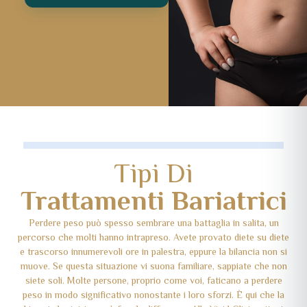
Tipi Di
Trattamenti Bariatrici
Perdere peso può spesso sembrare una battaglia in salita, un
percorso che molti hanno intrapreso. Avete provato diete su diete
e trascorso innumerevoli ore in palestra, eppure la bilancia non si
muove. Se questa situazione vi suona familiare, sappiate che non
siete soli. Molte persone, proprio come voi, faticano a perdere
peso in modo significativo nonostante i loro sforzi. È qui che la