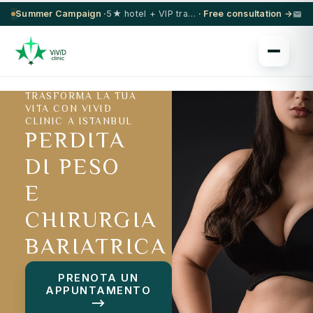
Summer Campaign ·
5★ hotel + VIP transfer on select procedures
· Free consultation →
TRASFORMA LA TUA
VITA CON VIVID
CLINIC A ISTANBUL
PERDITA
DI PESO
E
CHIRURGIA
BARIATRICA
PRENOTA UN
APPUNTAMENTO
⟶