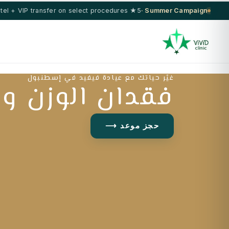
5★ hotel + VIP transfer on select procedures
Summer Campaign ·
غيّر حياتك مع عيادة فيفيد في إسطنبول
فقدان الوزن وج
حجز موعد ⟶