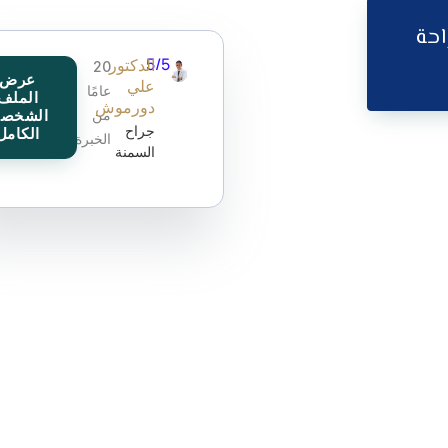
احة
5/5
الدكتور
20
عرض
علي
عامًا
الملف
دورموش
من
الشخص
جراح
الكامل
الخبرة
السمنة