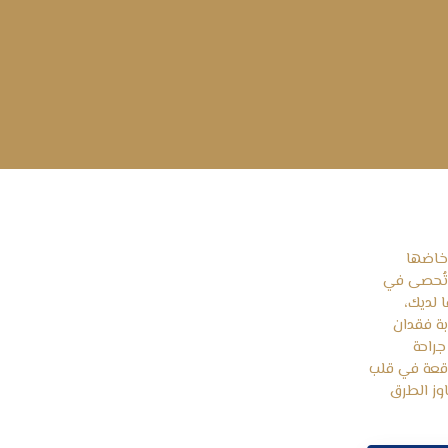
 خاضها
 تُحصى في
ا لديك،
بة فقدان
راحة
واقعة في قلب
وز الطرق