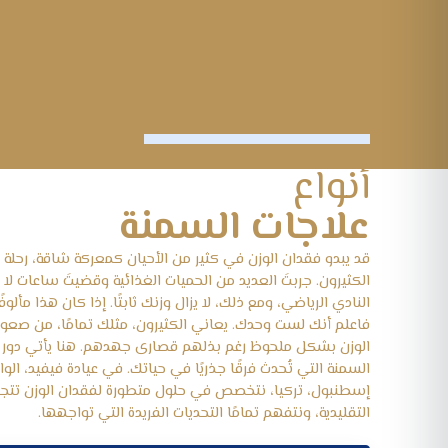
أنواع
علاجات السمنة
قد يبدو فقدان الوزن في كثير من الأحيان كمعركة شاقة، رحلة
الكثيرون. جربتَ العديد من الحميات الغذائية وقضيتَ ساعات لا
النادي الرياضي، ومع ذلك، لا يزال وزنك ثابتًا. إذا كان هذا مألوفً
فاعلم أنك لست وحدك. يعاني الكثيرون، مثلك تمامًا، من صعو
الوزن بشكل ملحوظ رغم بذلهم قصارى جهدهم. هنا يأتي دور ج
السمنة التي تُحدث فرقًا جذريًا في حياتك. في عيادة فيفيد، ال
إسطنبول، تركيا، نتخصص في حلول متطورة لفقدان الوزن تتجا
التقليدية، ونتفهم تمامًا التحديات الفريدة التي تواجهها.