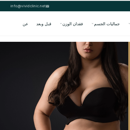
info@vividclinic.net
جماليات الجسم
فقدان الوزن
قبل وبعد
عن