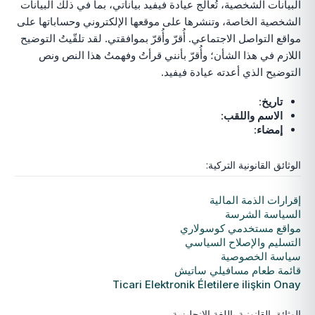
البيانات الشخصية، تُعالج عيادة فيفيد بياناتي، بما في ذلك البيانات
الشخصية الخاصة، وتنشرها على موقعها الإلكتروني وحساباتها على
مواقع التواصل الاجتماعي. أُقرّ وأُقرّ بموافقتي. لقد تلقّيتُ التوضيح
اللازم في هذا الشأن؛ وأُقرّ بأنني قرأتُ وفهمتُ هذا النص ونص
التوضيح الذي أعدته عيادة فيفيد.
تاريخ
:
الاسم واللقب
:
إمضاء
:
الوثائق القانونية التركية:
إقرارات الذمة المالية
السياسة الشرسة
مواقع مستخدمي كوسولاري
التسليم والإصلاح السياسي
سياسة الخصوصية
قائمة طعام مسافيلي ساتيش
Ticari Elektronik Életilere ilişkin Onay
الوثائق القانونية باللغة الإنجليزية