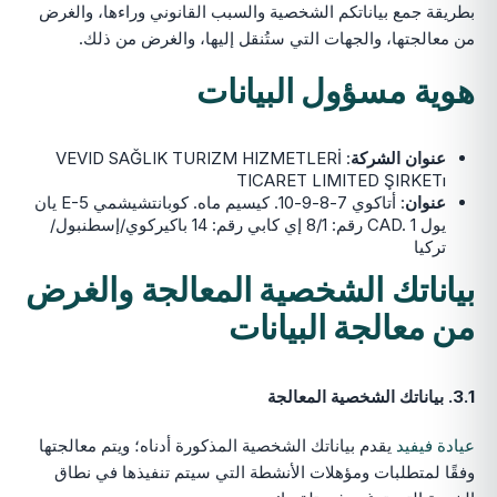
بطريقة جمع بياناتكم الشخصية والسبب القانوني وراءها، والغرض
من معالجتها، والجهات التي ستُنقل إليها، والغرض من ذلك.
هوية مسؤول البيانات
عنوان الشركة
: VEVID SAĞLIK TURIZM HIZMETLERİ
TICARET LIMITED ŞIRKETı
عنوان
: أتاكوي 7-8-9-10. كيسيم ماه. كوبانتشيشمي E-5 يان
يول CAD. 1 رقم: 8/1 إي كابي رقم: 14 باكيركوي/إسطنبول/
تركيا
بياناتك الشخصية المعالجة والغرض
من معالجة البيانات
3.1. بياناتك الشخصية المعالجة
عيادة فيفيد
يقدم بياناتك الشخصية المذكورة أدناه؛ ويتم معالجتها
وفقًا لمتطلبات ومؤهلات الأنشطة التي سيتم تنفيذها في نطاق