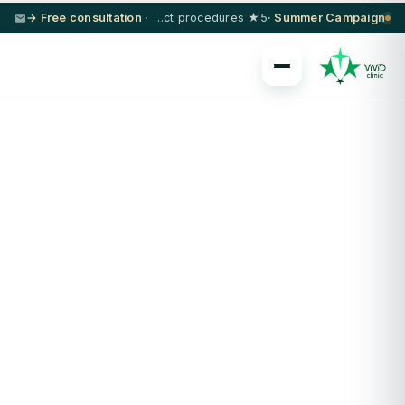
· Free consultation →
5★ hotel + VIP transfer on select procedures
Summer Campaign ·