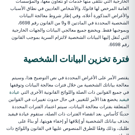
الخارجية التي نتلقى منها خدمات أو نتعاون معها، والمؤسسات
العامة المرخص لها قانونًا، والأشخاص العاديين في نطاق الأسباب
والأغراض المذكورة أعلاه، وفي إطار شروط معالجة البيانات
الشخصية المحددة في المادتين 8 و9 من القانون رقم 6698،
وبموجبها فقط. ويخضع جميع معالجي البيانات والجهات الخارجية
التي تُنقل إليها البيانات الشخصية لالتزام السرية بموجب القانون
رقم 6698.
فترة تخزين البيانات الشخصية
يقتصر الأمر على الأغراض المحددة في نص التوضيح هذا، وسيتم
معالجة بياناتك الشخصية من خلال فترات معالجة البيانات وتوقفها
في جميع القوانين ذات الصلة واللوائح القانونية الأخرى التي
عيادة
فيفيد
يخضع هذا الأمر للتغيير. في حال حدوث تغييرات في القوانين
المتعلقة بفترات معالجة البيانات، سيتم اعتماد الفترات المحددة
حديثًا كأساس. بعد انقضاء الفترات ذات الصلة، ستقوم عيادة فيفيد
بحذف بياناتك الشخصية أو إتلافها أو إخفاء هويتها، أو بناءً على
طلبك، وذلك وفقًا للطرق المنصوص عليها في القانون واللوائح ذات