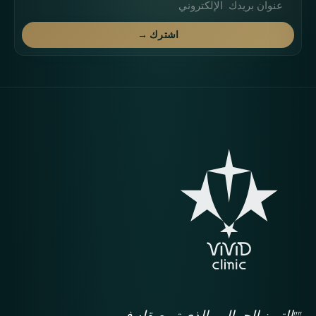
اشترك →
""التميز الجمالي، الذي تم صقله في