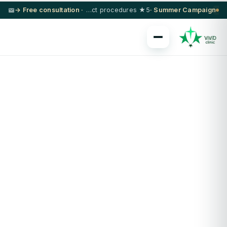
· Free consultation →
5★ hotel + VIP transfer on select procedures
Summer Campaign ·