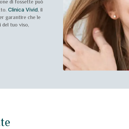
ione di fossette può
tto.
, il
Clinica Vivid
er garantire che le
del tuo viso,
tte