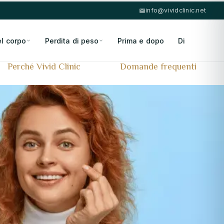
info@vividclinic.net
el corpo
Perdita di peso
Prima e dopo
Di
Perché Vivid Clinic
Domande frequenti