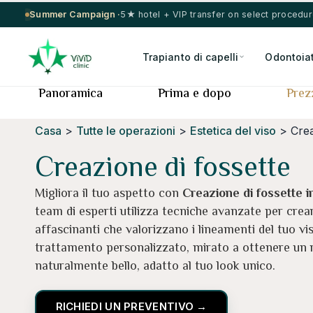
Summer Campaign ·
5★ hotel + VIP transfer on select procedu
Trapianto di capelli
Odontoiat
Panoramica
Prima e dopo
Prez
Casa
>
Tutte le operazioni
>
Estetica del viso
> Crea
Creazione di fossette
Migliora il tuo aspetto con
Creazione di fossette i
team di esperti utilizza tecniche avanzate per crea
affascinanti che valorizzano i lineamenti del tuo vi
trattamento personalizzato, mirato a ottenere un 
naturalmente bello, adatto al tuo look unico.
RICHIEDI UN PREVENTIVO →