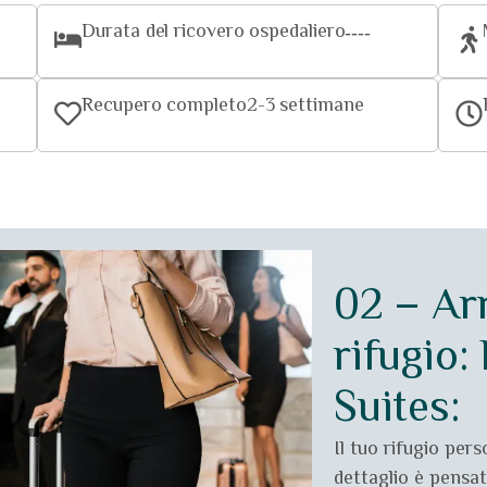
Durata del ricovero ospedaliero
----
Recupero completo
2-3 settimane
02 – Arr
rifugio:
Suites:
Il tuo rifugio per
dettaglio è pensato