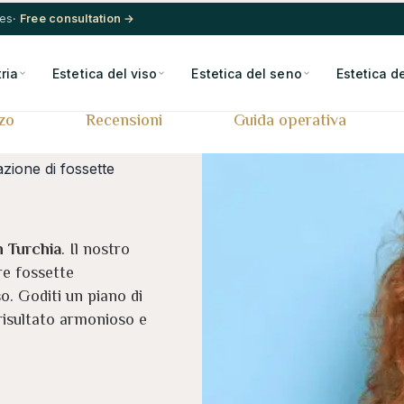
res
· Free consultation →
ria
Estetica del viso
Estetica del seno
Estetica d
zo
Recensioni
Guida operativa
zione di fossette
n Turchia
. Il nostro
re fossette
so. Goditi un piano di
risultato armonioso e