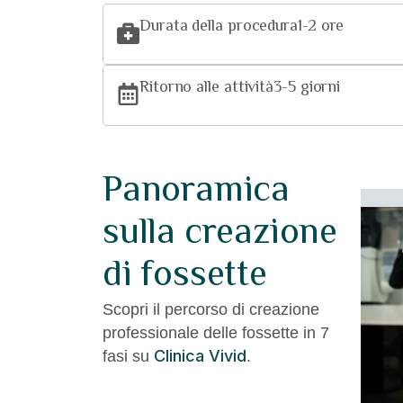
Durata della procedura
1-2 ore
Ritorno alle attività
3-5 giorni
Panoramica
sulla creazione
– Arrivo e
di fossette
sferimento senza
Scopri il percorso di creazione
erruzioni:
professionale delle fossette in 7
Clinica Vivid
fasi su
.
l tuo percorso di trasformazione con un
 benvenuto in aeroporto. Il nostro team ti