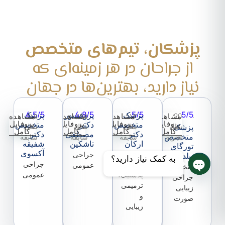
پزشکان، تیم‌های متخصص
از جراحان در هر زمینه‌ای که
نیاز دارید، بهترین‌ها در جهان
4.5/5
4.8/5
5/5
5/5
پزشک
پروفسور
پزشک
20
مشاهده
۱۳
مشاهده
۲۵
مشاهده
۱۵
مشاهده
پروفایل
پروفایل
پروفایل
پروفایل
متخصص،
دکتر
متخصص،
پزشک
سال
سال
سال
سال
کامل
کامل
کامل
کامل
دکتر
مصطفی
دکتر
متخصص
تجربه
سابقه
سابقه
سابقه
ارکان
تاشکین
شفیقه
تورگای
یوجه
آکسوی
جراحی
ییلدیز
به کمک نیاز دارید؟
جراحی
جراحی
عمومی
متخصص
پلاستیک،
عمومی
جراحی
چت روم را باز کنید
ترمیمی
زیبایی
و
صورت
زیبایی