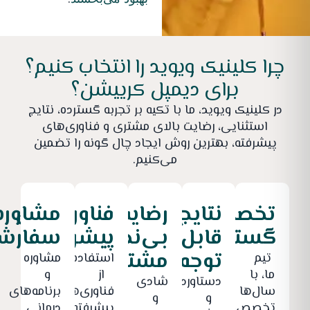
.
چرا کلینیک ویوید را انتخاب کنیم؟
برای دیمپل کرییشن؟
در کلینیک ویوید، ما با تکیه بر تجربه گسترده، نتایج
استثنایی، رضایت بالای مشتری و فناوری‌های
پیشرفته، بهترین روش ایجاد چال گونه را تضمین
می‌کنیم.
تخصص
نتایج
رضایت
فناوری‌های
مشاوره
گسترده
قابل
بی‌نظیر
پیشرفته
سفارش
توجه
مشتری
تیم
استفاده
مشاوره
ما، با
از
و
دستاوردها
شادی
سال‌ها
فناوری‌های
برنامه‌های
و
و
تخصص،
پیشرفته
درمانی