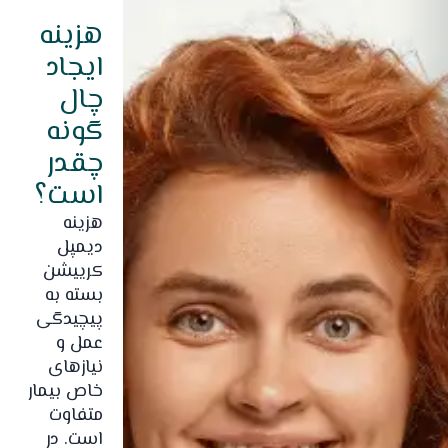
هزینه
ایجاد
چال
گونه
چقدر
است؟
هزینه
دیمپل
کرییشن
بسته به
پیچیدگی
عمل و
نیازهای
خاص بیمار
متفاوت
است. در