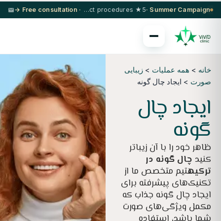
· Free consultation →
5★ hotel + VIP transfer on select procedures
Summer Campaign ·
خانه
>
همه عملیات
>
زیبایی
صورت
> ایجاد چال گونه
ایجاد چال
گونه
ظاهر خود را با آن زیباتر
کنید
چال گونه در
ترکیه
تیم متخصص ما از
تکنیک‌های پیشرفته برای
ایجاد چال گونه جذاب که
مکمل ویژگی‌های صورت
شما باشد، استفاده