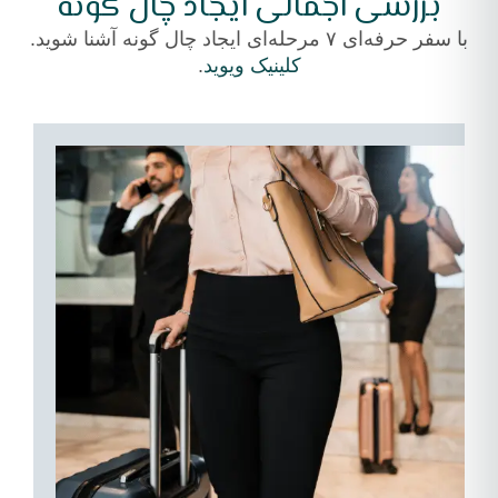
بررسی اجمالی ایجاد چال گونه
با سفر حرفه‌ای ۷ مرحله‌ای ایجاد چال گونه آشنا شوید.
کلینیک ویوید
.
۲
۱
–
–
ورود
ب
و
پ
ترانسفر
خ
بدون
ب
مشکل:
ه