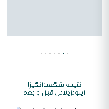
تج
اس
فر
می
نتیجه شگفت‌انگیز!
اینویزیلاین قبل و بعد