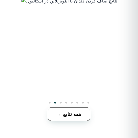
همه نتایج →