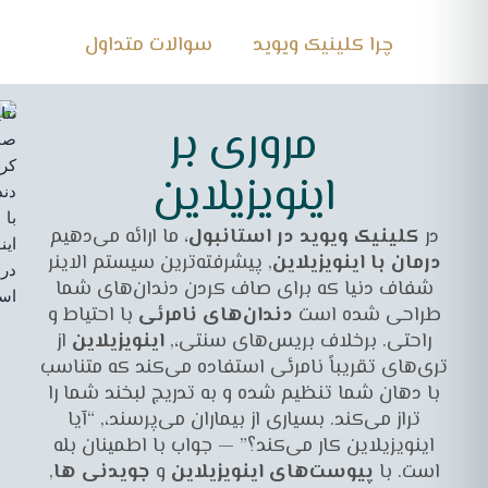
چرا کلینیک ویوید
سوالات متداول
مروری بر
اینویزیلاین
در
کلینیک ویوید در استانبول
، ما ارائه می‌دهیم
درمان با اینویزیلاین
, پیشرفته‌ترین سیستم الاینر
شفاف دنیا که برای صاف کردن دندان‌های شما
طراحی شده است
دندان‌های نامرئی
با احتیاط و
راحتی. برخلاف بریس‌های سنتی،,
اینویزیلاین
از
تری‌های تقریباً نامرئی استفاده می‌کند که متناسب
با دهان شما تنظیم شده و به تدریج لبخند شما را
تراز می‌کند. بسیاری از بیماران می‌پرسند،,
“آیا
اینویزیلاین کار می‌کند؟”
— جواب با اطمینان بله
است. با
پیوست‌های اینویزیلاین
و
جویدنی ها
,