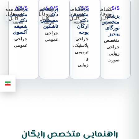
4.5/5
4.8/5
5/5
5/5
پزشک
پروفسور
پزشک
20
مشاهده
۱۳
مشاهده
۲۵
مشاهده
۱۵
مشاهده
پروفایل
پروفایل
پروفایل
پروفایل
متخصص،
دکتر
متخصص،
پزشک
سال
سال
سال
سال
کامل
کامل
کامل
کامل
دکتر
مصطفی
دکتر
متخصص
تجربه
سابقه
سابقه
سابقه
ارکان
تاشکین
شفیقه
تورگای
یوجه
آکسوی
جراحی
ییلدیز
جراحی
جراحی
عمومی
متخصص
پلاستیک،
عمومی
جراحی
ترمیمی
زیبایی
و
صورت
زیبایی
راهنمایی متخصص
رایگان