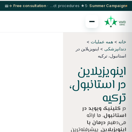
· Free consultation →
5★ hotel + VIP transfer on select procedures
Summer Campaign ·
خانه
>
همه عملیات
>
دندانپزشکی
> اینویزیلاین در
استانبول، ترکیه
اینویزیلاین
در استانبول،
ترکیه
در
کلینیک ویوید در
استانبول
، ما ارائه
می‌دهیم
درمان با
اینویزیلاین
, پیشرفته‌ترین