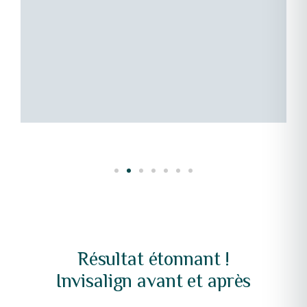
i
p
u
e
e
Résultat étonnant !
Invisalign avant et après