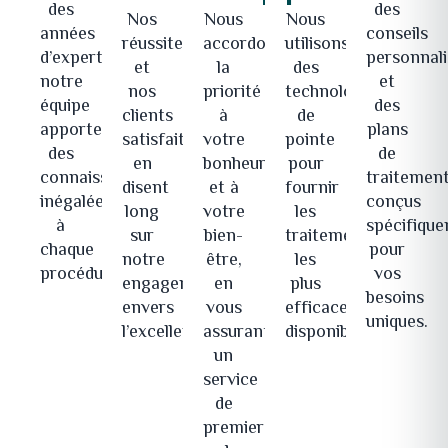
des
des
Nos
Nous
Nous
années
conseils
réussites
accordons
utilisons
d’expertise,
personnali
et
la
des
notre
et
nos
priorité
technologies
équipe
des
clients
à
de
apporte
plans
satisfaits
votre
pointe
des
de
en
bonheur
pour
connaissances
traitemen
disent
et à
fournir
inégalées
conçus
long
votre
les
à
spécifiqu
sur
bien-
traitements
chaque
pour
notre
être,
les
procédure.
vos
engagement
en
plus
besoins
envers
vous
efficaces
uniques.
l’excellence.
assurant
disponibles.
un
service
de
premier