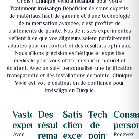
Choisir
Clinique Vivid à Istanbul
pour votre
Traitement Invisalign
Bénéficier de soins experts,
de matériaux haut de gamme et d'une technologie
de numérisation avancée, c'est profiter de
traitements de pointe. Nos dentistes expérimentés
veillent à ce que vos aligneurs soient parfaitement
adaptés pour un confort et des résultats optimaux.
Nous allions précision esthétique et expertise
médicale pour vous offrir un sourire naturel et
éclatant. Avec un suivi personnalisé, une tarification
transparente et des installations de pointe,
Clinique
Vivid
est votre destination de confiance pour
Invisalign en Turquie.
Vaste
Des
Satisfaction
Technologie
Consu
expertise
résultats
client
de
perso
remarquables
exceptionnelle
pointe
Avec
Recevez