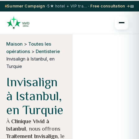
Summer Campaign ·
5★ hotel + VIP transfer on select procedures
· Free consultation →
Maison
>
Toutes les
opérations
>
Dentisterie
Invisalign à Istanbul, en
Turquie
Invisalign
à Istanbul,
en Turquie
À
Clinique Vivid à
Istanbul
, nous offrons
Traitement Invisalign
, le