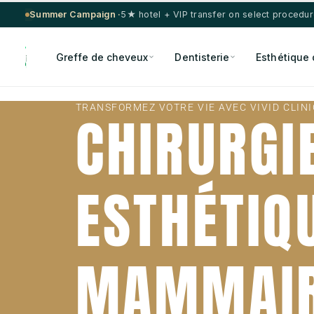
Summer Campaign ·
5★ hotel + VIP transfer on select procedu
Greffe de cheveux
Dentisterie
Esthétique 
TRANSFORMEZ VOTRE VIE AVEC VIVID CLINI
CHIRURGI
ESTHÉTIQ
MAMMAIR