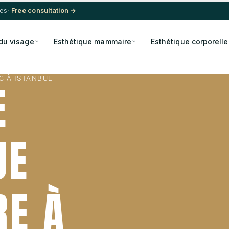
res
· Free consultation →
du visage
Esthétique mammaire
Esthétique corporelle
C À ISTANBUL
E
UE
E À