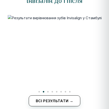
Інвізалін до і після
ВСІ РЕЗУЛЬТАТИ →