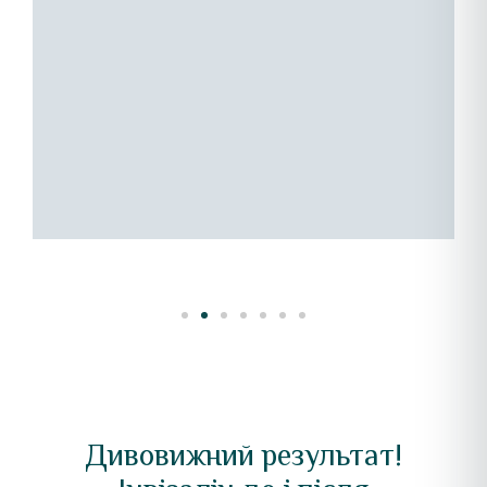
к
в
д
Дивовижний результат!