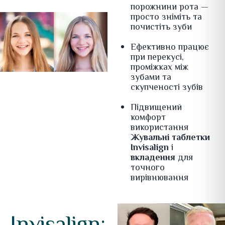
порожнини рота —
просто зніміть та
почистіть зуби
Ефективно працює
при перекусі,
проміжках між
зубами та
скупченості зубів
Підвищений
комфорт
використання
Жувальні таблетки
Invisalign
і
вкладення
для
точного
вирівнювання