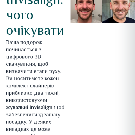
Invisalign:
чого
очікувати
Ваша подорож
починається з
цифрового 3D-
сканування, щоб
визначити етапи руху.
Ви носитимете кожен
комплект елайнерів
приблизно два тижні,
використовуючи
жувальні Invisalign
щоб
забезпечити ідеальну
посадку. У деяких
випадках це може