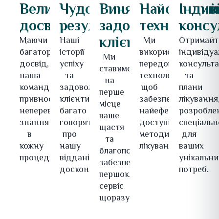
Величезний
Чудові
Виняткова
Найсучасні
Індив
досвід
результати
задоволеність
технології
консу
клієнтів
Маючи
Наші
Ми
Отримайт
багаторічний
історії
використовуємо
індивідуа
Ми
досвід,
успіху
передові
консульта
ставимо
наша
та
технології,
та
на
команда
задоволені
щоб
плани
перше
привносить
клієнти
забезпечити
лікування
місце
неперевершені
багато
найефективніші
розробле
ваше
знання
говорять
доступні
спеціальн
щастя
в
про
методи
для
та
кожну
нашу
лікування.
ваших
благополуччя,
процедуру.
відданість
унікальни
забезпечуючи
досконалості.
потреб.
першокласний
сервіс
щоразу.