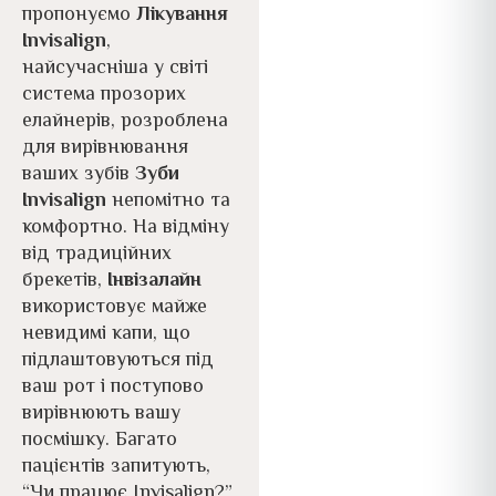
пропонуємо
Лікування
Invisalign
,
найсучасніша у світі
система прозорих
елайнерів, розроблена
для вирівнювання
ваших зубів
Зуби
Invisalign
непомітно та
комфортно. На відміну
від традиційних
брекетів,
Інвізалайн
використовує майже
невидимі капи, що
підлаштовуються під
ваш рот і поступово
вирівнюють вашу
посмішку. Багато
пацієнтів запитують,
“Чи працює Invisalign?”