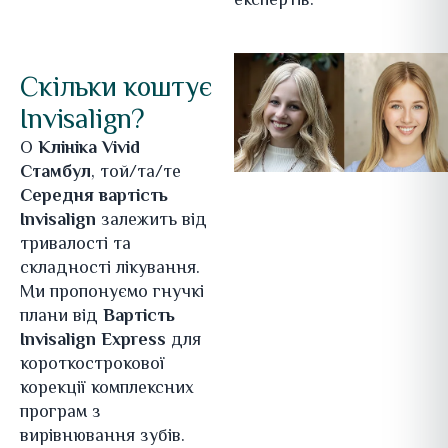
експертів.
Скільки коштує
Invisalign?
О
Клініка Vivid
Стамбул
, той/та/те
Середня вартість
Invisalign
залежить від
тривалості та
складності лікування.
Ми пропонуємо гнучкі
плани від
Вартість
Invisalign Express
для
короткострокової
корекції комплексних
програм з
вирівнювання зубів.