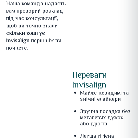
Наша команда надасть
вам прозорий розклад
під час консультації,
щоб ви точно знали
скільки коштує
Invisalign
перш ніж ви
почнете.
Переваги
Invisalign
Майже невидимі та
знімні елайнери
Зручна посадка без
металевих дужок
або дротів
Легша гігієна