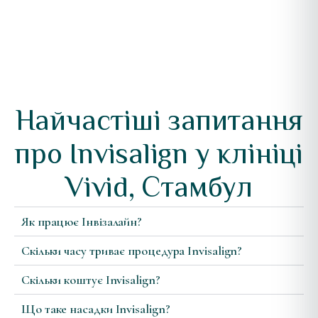
Найчастіші запитання
про Invisalign у клініці
Vivid, Стамбул
Як працює Інвізалайн?
Скільки часу триває процедура Invisalign?
Скільки коштує Invisalign?
Що таке насадки Invisalign?