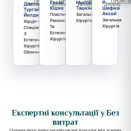
ПРОФІЛЬ
ПРОФІЛЬ
ПРОФІЛЬ
ПРОФІЛ
Еркан
Мустафа
Р
Доктор
Досвіду
Досвіду
Досвіду
Досвіду
Юдже
Ташкін
Шефіка
Тургай
Аксой
Пластична,
Загальна
Йилдиз
Загальна
Реконструктивна
Хірургія
Хірург-
Хірургія
Та
Спеціаліст
Естетична
З
Хірургія
Естетичної
Хірургії
Обличчя
Експертні консультації у
Без
витрат
Отримайте персоналізовані поради від наших