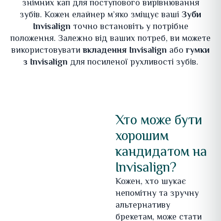
знімних кап для поступового вирівнювання
зубів. Кожен елайнер м’яко зміщує ваші
Зуби
Invisalign
точно встановіть у потрібне
положення. Залежно від ваших потреб, ви можете
використовувати
вкладення Invisalign
або
гумки
з Invisalign
для посиленої рухливості зубів.
Хто може бути
хорошим
кандидатом на
Invisalign?
Кожен, хто шукає
непомітну та зручну
альтернативу
брекетам, може стати