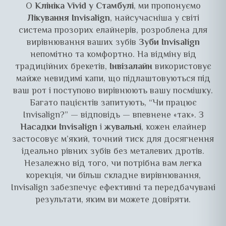
О
Клініка Vivid у Стамбулі
, ми пропонуємо
Лікування Invisalign
, найсучасніша у світі
система прозорих елайнерів, розроблена для
вирівнювання ваших зубів
Зуби Invisalign
непомітно та комфортно. На відміну від
традиційних брекетів,
Інвізалайн
використовує
майже невидимі капи, що підлаштовуються під
ваш рот і поступово вирівнюють вашу посмішку.
Багато пацієнтів запитують,
“Чи працює
Invisalign?”
— відповідь — впевнене «так». З
Насадки Invisalign
і
жувальні
, кожен елайнер
застосовує м’який, точний тиск для досягнення
ідеально рівних зубів без металевих дротів.
Незалежно від того, чи потрібна вам легка
корекція, чи більш складне вирівнювання,
Invisalign забезпечує ефективні та передбачувані
результати, яким ви можете довіряти.