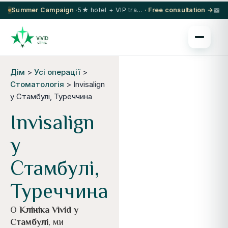
Summer Campaign ·
5★ hotel + VIP transfer on select procedures
· Free consultation →
Дім
>
Усі операції
>
Стоматологія
> Invisalign
у Стамбулі, Туреччина
Invisalign
у
Стамбулі,
Туреччина
О
Клініка Vivid у
Стамбулі
, ми