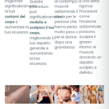
migliorare
e una dieta
al contempo i
Questa
significativamente
rigorosi.
muscoli
procedura
la tua
Procedure
addominali. È
può
come
ideale per le
contorni del
significativamente
l'incisione
persone che
e
corpo
modella e
addominale
hanno perso
aumentare la
scolpisci il tuo
possono
molto peso o
tua sicurezza.
,
corpo
scolpire il
per le donne
migliorando il
grasso
dopo una
tuo aspetto
intorno ai
gravidanza.
generale e
muscoli,
aumentando
donando un
la tua
aspetto
sicurezza.
scolpito e
definito.