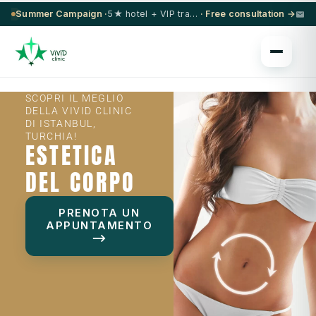
Summer Campaign ·
5★ hotel + VIP transfer on select procedures
· Free consultation →
SCOPRI IL MEGLIO
DELLA VIVID CLINIC
DI ISTANBUL,
TURCHIA!
ESTETICA
DEL CORPO
PRENOTA UN
APPUNTAMENTO
⟶