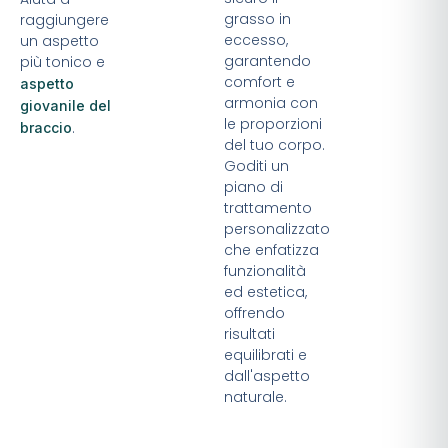
grasso in
raggiungere
eccesso,
un aspetto
garantendo
più tonico e
comfort e
aspetto
armonia con
giovanile del
le proporzioni
.
braccio
del tuo corpo.
Goditi un
piano di
trattamento
personalizzato
che enfatizza
funzionalità
ed estetica,
offrendo
risultati
equilibrati e
dall'aspetto
naturale.