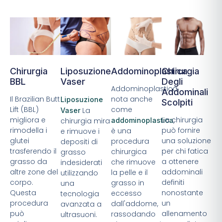
Chirurgia
Liposuzione
Addominoplastica
Chirurgia
BBL
Vaser
Degli
Addominoplastica,
Addominali
Il Brazilian Butt
nota anche
Liposuzione
Scolpiti
Lift (BBL)
come
La
Vaser
migliora e
La chirurgia
,
chirurgia mira
addominoplastica
rimodella i
può fornire
è una
e rimuove i
glutei
una soluzione
procedura
depositi di
trasferendo il
per chi fatica
chirurgica
grasso
grasso da
a ottenere
che rimuove
indesiderati
altre zone del
addominali
la pelle e il
utilizzando
corpo.
definiti
grasso in
una
Questa
nonostante
eccesso
tecnologia
procedura
un
dall'addome,
avanzata a
può
allenamento
rassodando
ultrasuoni.