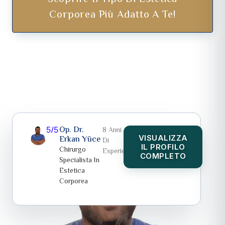
Corporea Più Adatto A Te!
5/5
Op. Dr.
8 Anni
VISUALIZZA
Erkan Yüce
Di
IL PROFILO
Chirurgo
Esperienza
COMPLETO
Specialista In
Estetica
Corporea