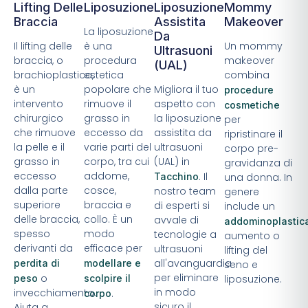
Lifting Delle
Liposuzione
Liposuzione
Mommy
Braccia
Assistita
Makeover
La liposuzione
Da
Il lifting delle
è una
Un mommy
Ultrasuoni
braccia, o
procedura
makeover
(UAL)
brachioplastica,
estetica
combina
è un
popolare che
Migliora il tuo
procedure
intervento
rimuove il
aspetto con
cosmetiche
chirurgico
grasso in
la liposuzione
per
che rimuove
eccesso da
assistita da
ripristinare il
la pelle e il
varie parti del
ultrasuoni
corpo pre-
grasso in
corpo, tra cui
(UAL) in
gravidanza di
eccesso
addome,
. Il
Tacchino
una donna. In
dalla parte
cosce,
nostro team
genere
superiore
braccia e
di esperti si
include un
delle braccia,
collo. È un
avvale di
addominoplastic
spesso
modo
tecnologie a
aumento o
derivanti da
efficace per
ultrasuoni
lifting del
all'avanguardia
perdita di
modellare e
seno e
per eliminare
o
peso
scolpire il
liposuzione.
in modo
invecchiamento.
.
corpo
sicuro il
Aiuta a