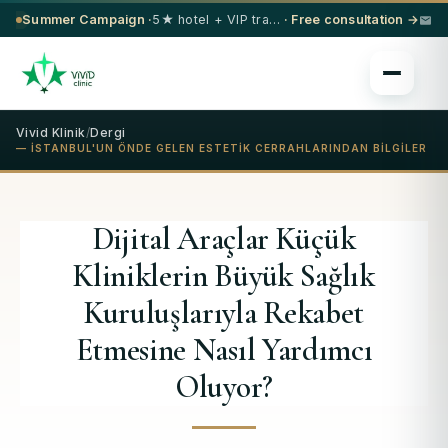
Summer Campaign ·
5★ hotel + VIP transfer on select procedures
· Free consultation →
Vivid Klinik
/
Dergi
— İSTANBUL'UN ÖNDE GELEN ESTETIK CERRAHLARINDAN BILGILER
Dijital Araçlar Küçük
Kliniklerin Büyük Sağlık
Kuruluşlarıyla Rekabet
Etmesine Nasıl Yardımcı
Oluyor?