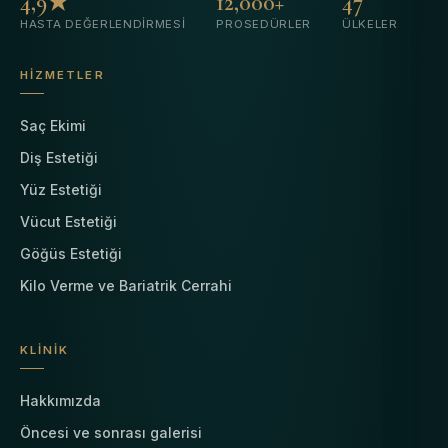
4,9★
12,000+
47
HASTA DEĞERLENDIRMESI
PROSEDÜRLER
ÜLKELER
HIZMETLER
Saç Ekimi
Diş Estetiği
Yüz Estetiği
Vücut Estetiği
Göğüs Estetiği
Kilo Verme ve Bariatrik Cerrahi
KLINIK
Hakkımızda
Öncesi ve sonrası galerisi