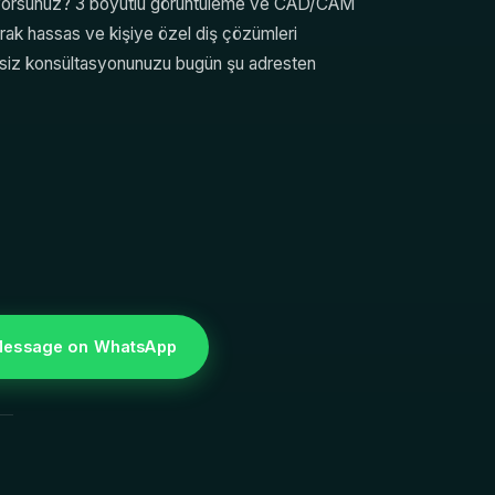
 arıyorsunuz? 3 boyutlu görüntüleme ve CAD/CAM
lanarak hassas ve kişiye özel diş çözümleri
tsiz konsültasyonunuzu bugün şu adresten
essage on WhatsApp