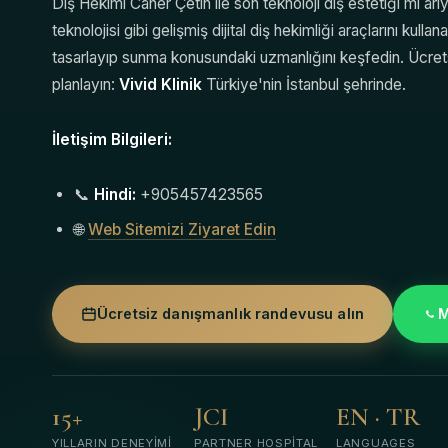
Diş Hekimi Caner Çetin ile son teknoloji diş estetiği mi
teknolojisi gibi gelişmiş dijital diş hekimliği araçlarını kul
tasarlayıp sunma konusundaki uzmanlığını keşfedin. Ücre
planlayın:
Vivid Klinik
Türkiye'nin İstanbul şehrinde.
İletişim Bilgileri:
📞
Hindi:
+905457423565
🌐
Web Sitemizi Ziyaret Edin
Ücretsiz danışmanlık randevusu alın
M
15+
JCI
EN · TR
YILLARIN DENEYIMI
PARTNER HOSPITAL
LANGUAGES