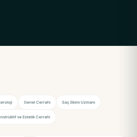
eroloji
Genel Cerrahi
Saç Ekimi Uzmanı
onstrüktif ve Estetik Cerrahi