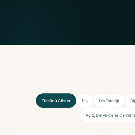
Tümünü Göster
Diş
Diş Estetiği
Di
Ağız, Diş ve Çene Cerrahis