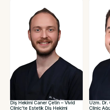
Diş Hekimi Caner Çetin – Vivid
Uzm. Dr. 
Clinic'te Estetik Diş Hekimi
Clinic Ağ