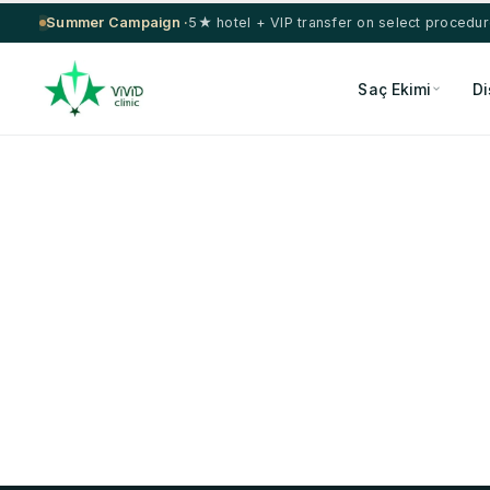
Summer Campaign ·
5★ hotel + VIP transfer on select procedu
Saç Ekimi
Di