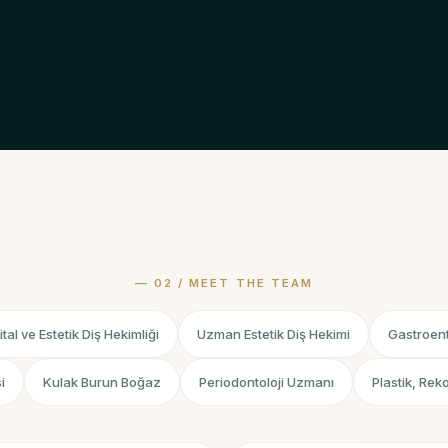
jital ve Estetik Diş Hekimliği
Uzman Estetik Diş Hekimi
Gastroent
i
Kulak Burun Boğaz
Periodontoloji Uzmanı
Plastik, Rek