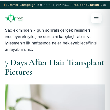
Summer Campaign ·
5★ hotel + VIP transfer on select procedures
· Free consultation →
Saç ekiminden 7 gün sonraki gerçek resimleri
inceleyerek iyileşme sürecini karşılaştırabilir ve
iyileşmenin ilk haftasında neler bekleyebileceğinizi
anlayabilirsiniz.
7 Days After Hair Transplant
Pictures