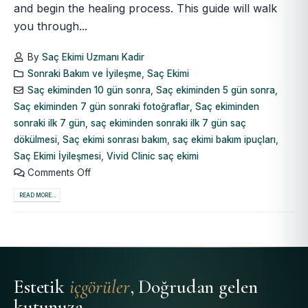
and begin the healing process. This guide will walk
you through...
By
Saç Ekimi Uzmanı Kadir
Sonraki Bakım ve İyileşme
,
Saç Ekimi
Saç ekiminden 10 gün sonra
,
Saç ekiminden 5 gün sonra
,
Saç ekiminden 7 gün sonraki fotoğraflar
,
Saç ekiminden
sonraki ilk 7 gün
,
saç ekiminden sonraki ilk 7 gün saç
dökülmesi
,
Saç ekimi sonrası bakım
,
saç ekimi bakım ipuçları
,
Saç Ekimi İyileşmesi
,
Vivid Clinic saç ekimi
Comments Off
READ MORE...
Estetik
içgörüler
, Doğrudan gelen
kutunuza.