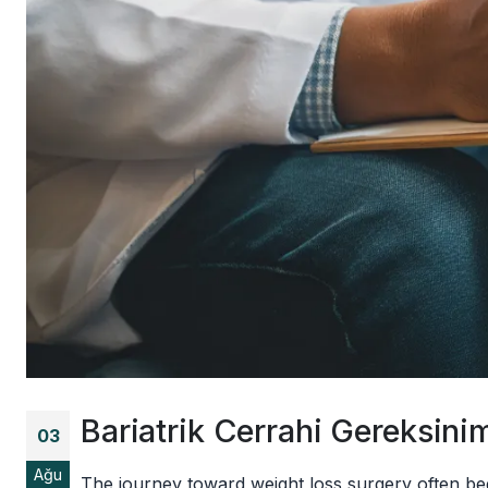
Bariatrik Cerrahi Gereksinim
03
Ağu
The journey toward weight loss surgery often beg