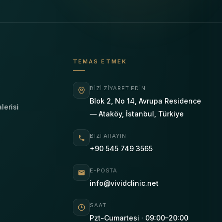
TEMAS ETMEK
BIZI ZIYARET EDIN
Blok 2, No 14, Avrupa Residence
lerisi
— Ataköy, İstanbul, Türkiye
BIZI ARAYIN
+90 545 749 3565
E-POSTA
info@vividclinic.net
SAAT
Pzt-Cumartesi · 09:00–20:00