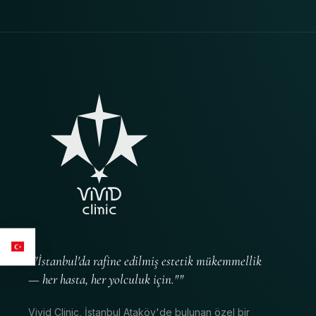
""İstanbul'da rafine edilmiş estetik mükemmellik
— her hasta, her yolculuk için.""
Vivid Clinic, İstanbul Ataköy'de bulunan özel bir