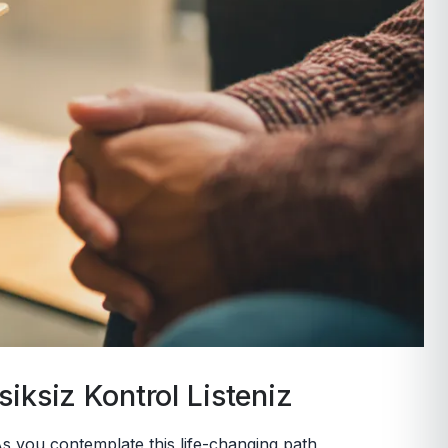
siksiz Kontrol Listeniz
s you contemplate this life-changing path,