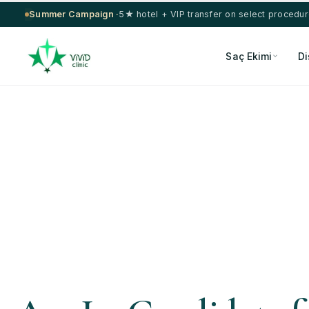
Summer Campaign ·
5★ hotel + VIP transfer on select procedu
Saç Ekimi
Di