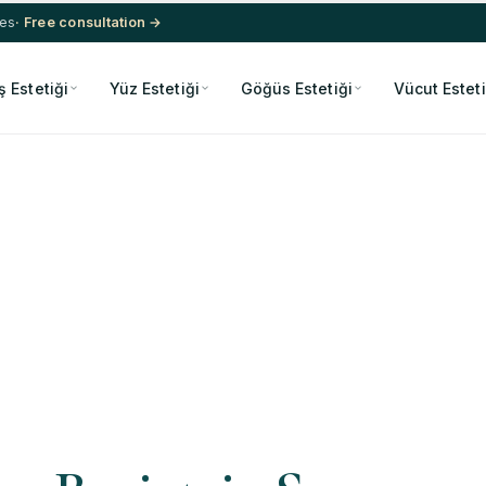
res
· Free consultation →
ş Estetiği
Yüz Estetiği
Göğüs Estetiği
Vücut Esteti