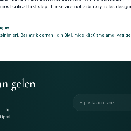
most critical first step. These are not arbitrary rules desig
leşme
ksinimleri
,
Bariatrik cerrahi için BMI
,
mide küçültme ameliyatı ge
an gelen
E-posta adresi
 — tıp
 iptal