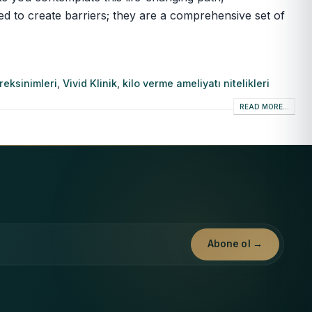
ned to create barriers; they are a comprehensive set of
reksinimleri
,
Vivid Klinik
,
kilo verme ameliyatı nitelikleri
READ MORE...
Abone ol →