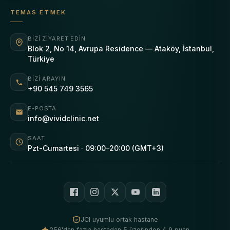
TEMAS ETMEK
BIZI ZIYARET EDIN
Blok 2, No 14, Avrupa Residence — Ataköy, İstanbul,
Türkiye
BIZI ARAYIN
+90 545 749 3565
E-POSTA
info@vividclinic.net
SAAT
Pzt-Cumartesi · 09:00–20:00 (GMT+3)
JCI uyumlu ortak hastane
256'dan fazla hastadan 5 üzerinden 4,9 puan