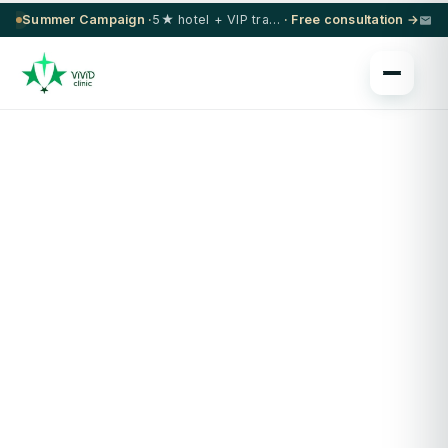
Summer Campaign ·
5★ hotel + VIP transfer on select procedures
· Free consultation →