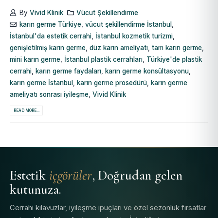
By
Vivid Klinik
Vücut Şekillendirme
karın germe Türkiye
,
vücut şekillendirme İstanbul
,
İstanbul'da estetik cerrahi
,
İstanbul kozmetik turizmi
,
genişletilmiş karın germe
,
düz karın ameliyatı
,
tam karın germe
,
mini karın germe
,
İstanbul plastik cerrahları
,
Türkiye'de plastik
cerrahi
,
karın germe faydaları
,
karın germe konsültasyonu
,
karın germe İstanbul
,
karın germe prosedürü
,
karın germe
ameliyatı sonrası iyileşme
,
Vivid Klinik
READ MORE...
Estetik
içgörüler
, Doğrudan gelen
kutunuza.
Cerrahi kılavuzlar, iyileşme ipuçları ve özel sezonluk fırsatlar