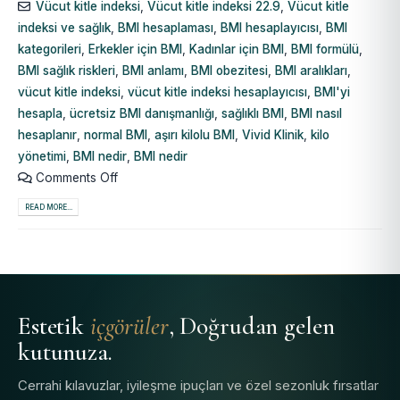
Vücut kitle indeksi
,
Vücut kitle indeksi 22.9
,
Vücut kitle
indeksi ve sağlık
,
BMI hesaplaması
,
BMI hesaplayıcısı
,
BMI
kategorileri
,
Erkekler için BMI
,
Kadınlar için BMI
,
BMI formülü
,
BMI sağlık riskleri
,
BMI anlamı
,
BMI obezitesi
,
BMI aralıkları
,
vücut kitle indeksi
,
vücut kitle indeksi hesaplayıcısı
,
BMI'yi
hesapla
,
ücretsiz BMI danışmanlığı
,
sağlıklı BMI
,
BMI nasıl
hesaplanır
,
normal BMI
,
aşırı kilolu BMI
,
Vivid Klinik
,
kilo
yönetimi
,
BMI nedir
,
BMI nedir
Comments Off
READ MORE...
Estetik
içgörüler
, Doğrudan gelen
kutunuza.
Cerrahi kılavuzlar, iyileşme ipuçları ve özel sezonluk fırsatlar