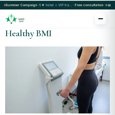
Summer Campaign ·
5★ hotel + VIP transfer on select procedures
· Free consultation →
Healthy BMI