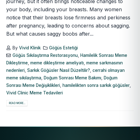
journey, but it often brings noticeable changes to
your body, including your breasts. Many women
notice that their breasts lose firmness and perkiness
after pregnancy, leading to concerns about sagging.
But what causes saggy boobs after...
By
Vivid Klinik
Göğüs Estetiği
Göğüs Sıkılaştırma Restorasyonu
,
Hamilelik Sonrası Meme
Dikleştirme
,
meme dikleştirme ameliyatı
,
meme sarkmasının
nedenleri
,
Sarkık Göğüsler Nasıl Düzeltilir?
,
cerrahi olmayan
meme sıkılaştırma
,
Doğum Sonrası Meme Bakımı
,
Doğum
Sonrası Meme Değişiklikleri
,
hamilelikten sonra sarkık göğüsler
,
Vivid Clinic Meme Tedavileri
READ MORE...