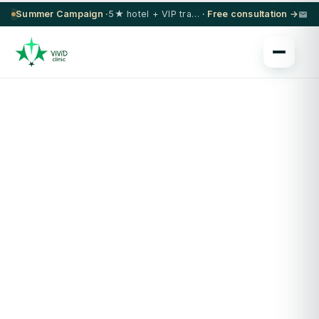
Summer Campaign ·
5★ hotel + VIP transfer on select procedures
· Free consultation →