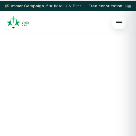
Summer Campaign ·
5★ hotel + VIP transfer on select procedures
· Free consultation →