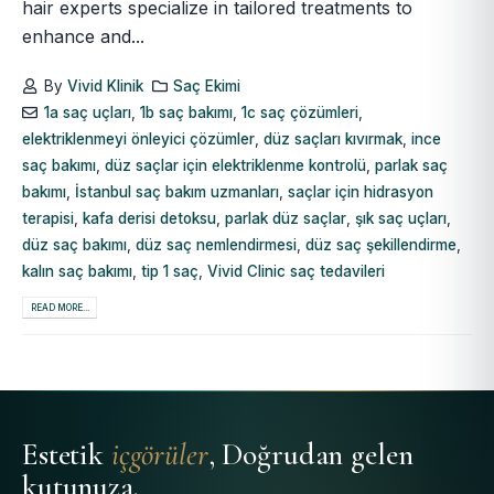
hair experts specialize in tailored treatments to
enhance and...
By
Vivid Klinik
Saç Ekimi
1a saç uçları
,
1b saç bakımı
,
1c saç çözümleri
,
elektriklenmeyi önleyici çözümler
,
düz saçları kıvırmak
,
ince
saç bakımı
,
düz saçlar için elektriklenme kontrolü
,
parlak saç
bakımı
,
İstanbul saç bakım uzmanları
,
saçlar için hidrasyon
terapisi
,
kafa derisi detoksu
,
parlak düz saçlar
,
şık saç uçları
,
düz saç bakımı
,
düz saç nemlendirmesi
,
düz saç şekillendirme
,
kalın saç bakımı
,
tip 1 saç
,
Vivid Clinic saç tedavileri
READ MORE...
Estetik
içgörüler
, Doğrudan gelen
kutunuza.