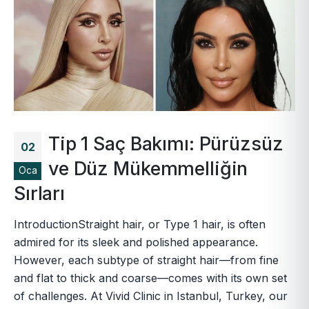
Tip 1 Saç Bakımı: Pürüzsüz
02
ve Düz Mükemmelliğin
Oca
Sırları
IntroductionStraight hair, or Type 1 hair, is often
admired for its sleek and polished appearance.
However, each subtype of straight hair—from fine
and flat to thick and coarse—comes with its own set
of challenges. At Vivid Clinic in Istanbul, Turkey, our