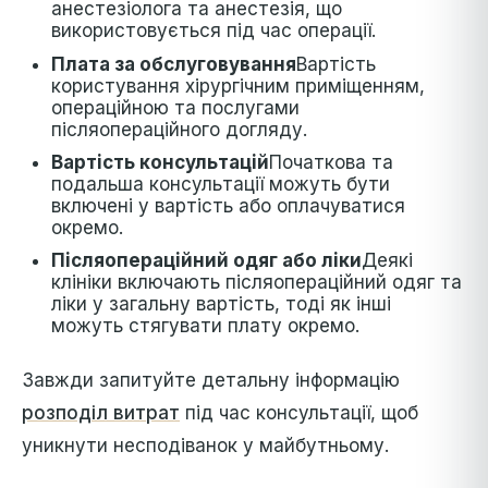
анестезіолога та анестезія, що
використовується під час операції.
Плата за обслуговування
Вартість
користування хірургічним приміщенням,
операційною та послугами
післяопераційного догляду.
Вартість консультацій
Початкова та
подальша консультації можуть бути
включені у вартість або оплачуватися
окремо.
Післяопераційний одяг або ліки
Деякі
клініки включають післяопераційний одяг та
ліки у загальну вартість, тоді як інші
можуть стягувати плату окремо.
Завжди запитуйте детальну інформацію
розподіл витрат
під час консультації, щоб
уникнути несподіванок у майбутньому.