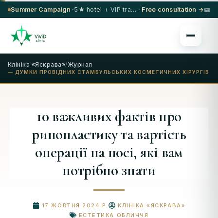
Summer Campaign ·
5★ hotel + VIP transfer on select procedures
· Free consultation →
Клініка «Яскрава»
/
Журнал
— ДУМКИ ПРОВІДНИХ СТАМБУЛЬСЬКИХ КОСМЕТИЧНИХ ХІРУРГІВ
10 важливих фактів про
ринопластику та вартість
операції на носі, які вам
потрібно знати
17 ЖОВТНЯ 2024 Р.
КЛІНІКА «ЯСКРАВА»
ЕСТЕТИКА ОБЛИЧЧЯ