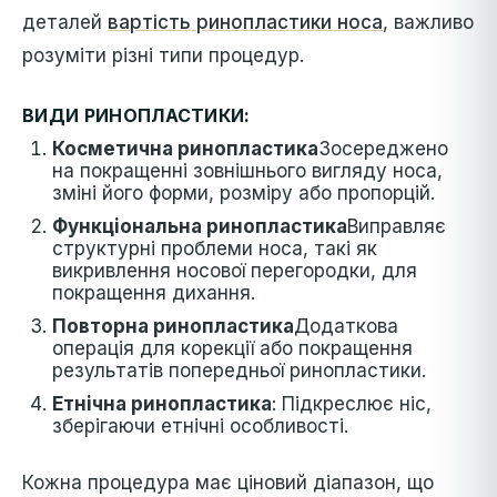
деталей
вартість ринопластики носа
, важливо
розуміти різні типи процедур.
ВИДИ РИНОПЛАСТИКИ:
Косметична ринопластика
Зосереджено
на покращенні зовнішнього вигляду носа,
зміні його форми, розміру або пропорцій.
Функціональна ринопластика
Виправляє
структурні проблеми носа, такі як
викривлення носової перегородки, для
покращення дихання.
Повторна ринопластика
Додаткова
операція для корекції або покращення
результатів попередньої ринопластики.
Етнічна ринопластика
: Підкреслює ніс,
зберігаючи етнічні особливості.
Кожна процедура має ціновий діапазон, що