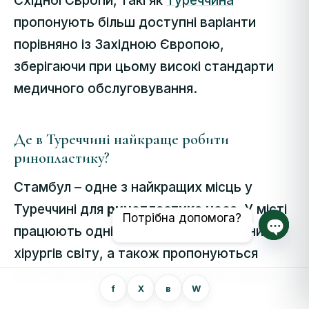
Східної Європи, такі як
Туреччина
пропонують більш доступні варіанти
порівняно із Західною Європою,
зберігаючи при цьому високі стандарти
медичного обслуговування.
Де в Туреччині найкраще робити
ринопластику?
Стамбул – одне з найкращих місць
у
Туреччині для
ринопластика носа
. У місті
Потрібна допомога?
працюють одні з провідних пластичних
Відкр
хірургів світу, а також пропонуються
доступні ціни на високоякісні процедури.
f
Х
в
W