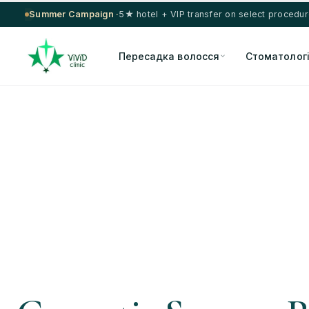
Summer Campaign ·
5★ hotel + VIP transfer on select procedu
Пересадка волосся
Стоматолог