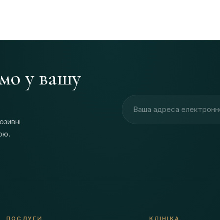
ямо у вашу
Адреса електронної пош
юзивні
ою.
ПОСЛУГИ
КЛІНІКА