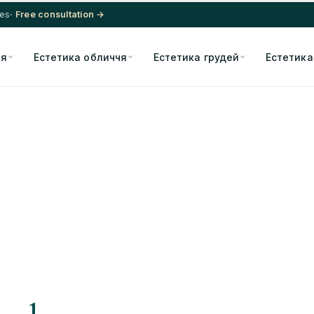
res
· Free consultation →
ія
Естетика обличчя
Естетика грудей
Естетика