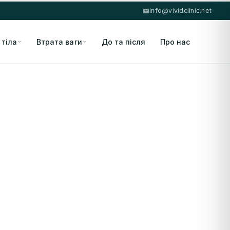
info@vividclinic.net
 тіла
Втрата ваги
До та після
Про нас