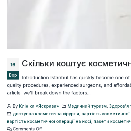
Скільки коштує косметичн
16
Вер
Introduction Istanbul has quickly become one of t
quality procedures, experienced surgeons, and affordab
article, we’ll break down the factors...
By
Клініка «Яскрава»
Медичний туризм
,
Здоров'я 
доступна косметична хірургія
,
вартість косметичної 
вартість косметичної операції на носі
,
пакети косметичн
Comments Off