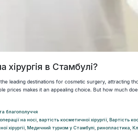
а хірургія в Стамбулі?
he leading destinations for cosmetic surgery, attracting th
le prices makes it an appealing choice. But how much does 
та благополуччя
операції на носі
,
вартість косметичної хірургії
,
Вартість кос
ої хірургії
,
Медичний туризм у Стамбулі
,
ринопластика
,
Кл