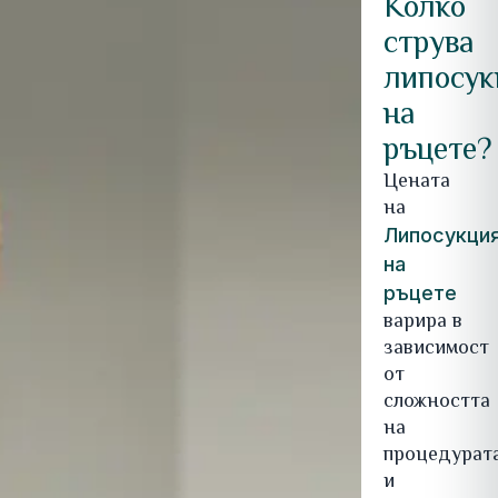
Колко
струва
липосук
на
ръцете?
Цената
на
Липосукци
на
ръцете
варира в
зависимост
от
сложността
на
процедурат
и