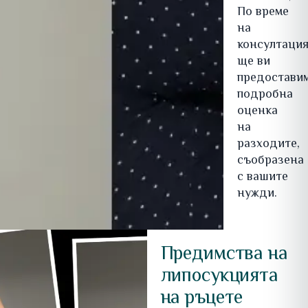
По време
на
консултаци
ще ви
предостави
подробна
оценка
на
разходите,
съобразена
с вашите
нужди.
Предимства на
липосукцията
на ръцете