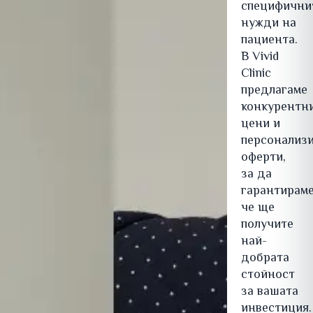
специфични
нужди на
пациента.
В Vivid
Clinic
предлагаме
конкурентн
цени и
персонализ
оферти,
за да
гарантираме
че ще
получите
най-
добрата
стойност
за вашата
инвестиция.