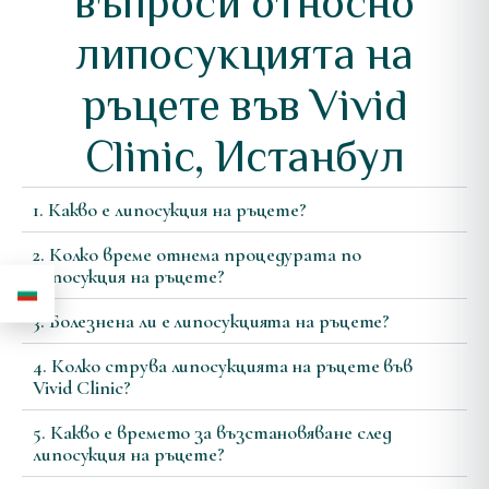
въпроси относно
липосукцията на
ръцете във Vivid
Clinic, Истанбул
1. Какво е липосукция на ръцете?
2. Колко време отнема процедурата по
липосукция на ръцете?
3. Болезнена ли е липосукцията на ръцете?
4. Колко струва липосукцията на ръцете във
Vivid Clinic?
5. Какво е времето за възстановяване след
липосукция на ръцете?