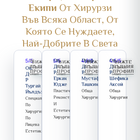
Екипи
От Хирурзи
Във Всяка Област, От
Която Се Нуждаете,
Най-Добрите В Света
5/5
5/5
Оп.
4.8/5
Проф.
4.5/5
Оп.
20
13
25
15
ВИЖТЕ
ВИЖТЕ
ВИЖТЕ
ВИЖТЕ
Д-
Д-
Д-
ПЪЛНИЯ
ПЪЛНИЯ
ПЪЛНИЯ
ПЪЛНИЯ
Години
Години
Години
Години
Оп.
ПРОФИЛ
ПРОФИЛ
ПРОФИЛ
ПРОФИЛ
Р
Р
Р
Д-
Опит
Опит
Опит
Опит
Еркан
Мустафа
Шефика
Р
Юдже
Ташкин
Аксой
Тургай
Пластична,
Обща
Обща
Йълдъз
Реконструктивна
Хирургия
Хирургия
Специалист
И
По
Естетична
Хирургия
Хирургия
По
Лицева
Естетика