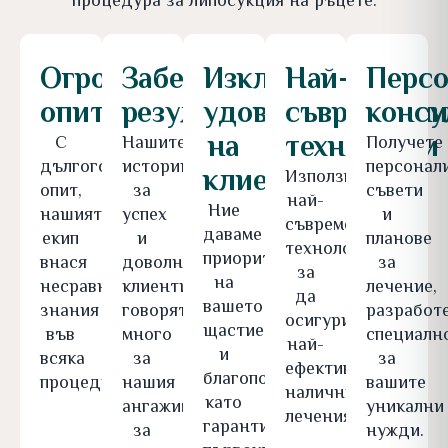
процедура за липосукция на ръцете.
Огромен
Забележителни
Изключително
Най-
Персо
опит
резултати
удовлетворение
съвременн
консу
на
технологии
С
Нашите
Получете
дългогодишен
истории
персонал
клиентите
Използваме
опит,
за
съвети
най-
Ние
нашият
успех
и
съвременни
даваме
екип
и
планове
технологии,
приоритет
внася
доволни
за
за
на
несравними
клиенти
лечение,
да
вашето
знания
говорят
разработ
осигурим
щастие
във
много
специалн
най-
и
всяка
за
за
ефективните
благополучие,
процедура.
нашия
вашите
налични
като
ангажимент
уникални
лечения.
гарантираме
за
нужди.