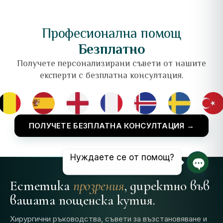
Професионална помощ
Безплатно
Получете персонализирани съвети от нашите
експерти с безплатна консултация.
ПОЛУЧЕТЕ БЕЗПЛАТНА КОНСУЛТАЦИЯ →
Нуждаете се от помощ?
Отвор
Естетика
прозрения
, директно във
вашата пощенска кутия.
Хирургични ръководства, съвети за възстановяване и