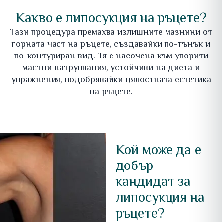
Какво е липосукция на ръцете?
Тази процедура премахва излишните мазнини от
горната част на ръцете, създавайки по-тънък и
по-контуриран вид. Тя е насочена към упорити
мастни натрупвания, устойчиви на диета и
упражнения, подобрявайки цялостната естетика
на ръцете.
Кой може да е
добър
кандидат за
липосукция на
ръцете?