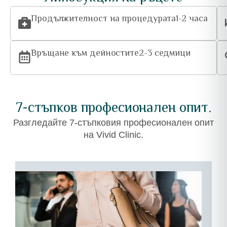
Продължителност на процедурата
1-2 часа
Връщане към дейностите
2-3 седмици
7-стъпков професионален опит.
Разгледайте 7-стъпковия професионален опит
на Vivid Clinic.
01
–