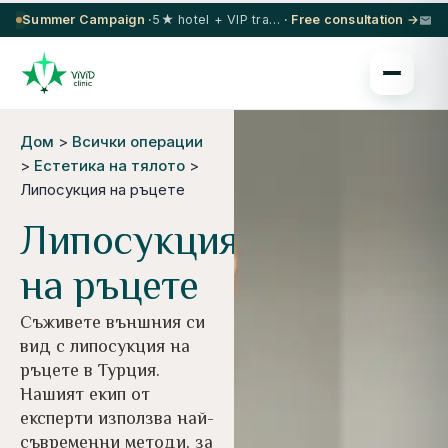
Summer Campaign ·
5★ hotel + VIP transfer on select procedures
· Free consultation →
Дом
>
Всички операции
>
Естетика на тялото
>
Липосукция на ръцете
Липосукция
на ръцете
Съживете външния си
вид с липосукция на
ръцете в Турция.
Нашият екип от
експерти използва най-
съвременни методи, за