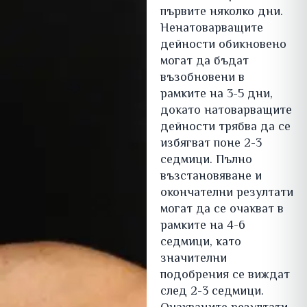
първите няколко дни.
Ненатоварващите
дейности обикновено
могат да бъдат
възобновени в
рамките на 3-5 дни,
докато натоварващите
дейности трябва да се
избягват поне 2-3
седмици. Пълно
възстановяване и
окончателни резултати
могат да се очакват в
рамките на 4-6
седмици, като
значителни
подобрения се виждат
след 2-3 седмици.