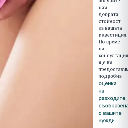
получите
най-
добрата
стойност
за вашата
инвестиция.
По време
на
консултаци
ще ви
предостави
подробна
оценка
на
разходите,
съобразен
с вашите
.
нужди