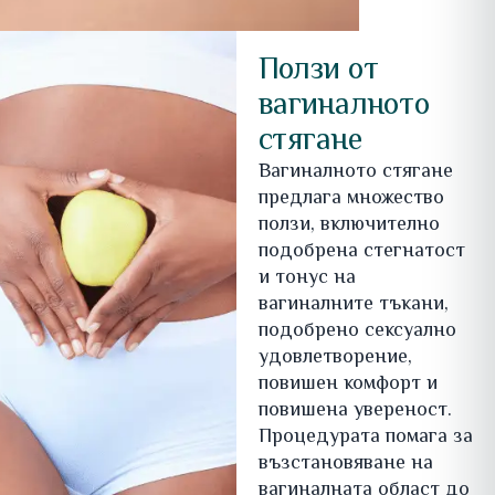
Ползи от
вагиналното
стягане
Вагиналното стягане
предлага множество
ползи, включително
подобрена стегнатост
и тонус на
вагиналните тъкани,
подобрено сексуално
удовлетворение,
повишен комфорт и
повишена увереност.
Процедурата помага за
възстановяване на
вагиналната област до