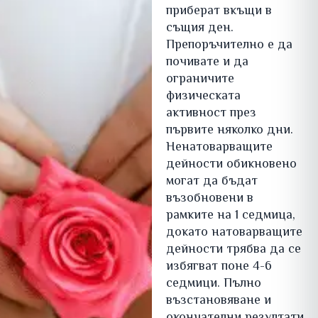
приберат вкъщи в
същия ден.
Препоръчително е да
почивате и да
ограничите
физическата
активност през
първите няколко дни.
Ненатоварващите
дейности обикновено
могат да бъдат
възобновени в
рамките на 1 седмица,
докато натоварващите
дейности трябва да се
избягват поне 4-6
седмици. Пълно
възстановяване и