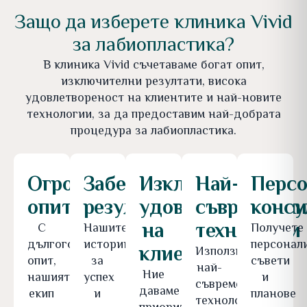
Защо да изберете клиника Vivid
за лабиопластика?
В клиника Vivid съчетаваме богат опит,
изключителни резултати, висока
удовлетвореност на клиентите и най-новите
технологии, за да предоставим най-добрата
процедура за лабиопластика.
Огромен
Забележителни
Изключително
Най-
Персо
опит
резултати
удовлетворение
съвременн
консу
на
технологии
С
Нашите
Получете
дългогодишен
истории
персонал
клиентите
Използваме
опит,
за
съвети
най-
Ние
нашият
успех
и
съвременни
даваме
екип
и
планове
технологии,