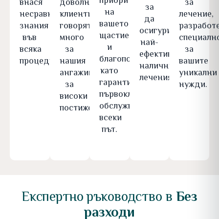
приоритет
внася
доволни
за
за
на
несравними
клиенти
лечение,
да
вашето
знания
говорят
разработ
осигурим
щастие
във
много
специалн
най-
и
всяка
за
за
ефективните
благополучие,
процедура.
нашия
вашите
налични
като
ангажимент
уникални
лечения.
гарантираме
за
нужди.
първокласно
високи
обслужване
постижения.
всеки
път.
Експертно ръководство в
Без
разходи