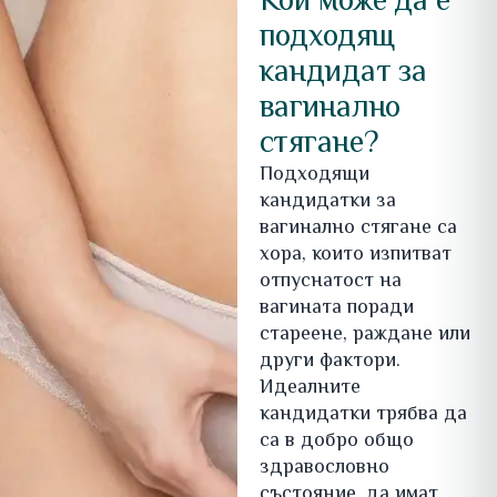
Кой може да е
подходящ
кандидат за
вагинално
стягане?
Подходящи
кандидатки за
вагинално стягане са
хора, които изпитват
отпуснатост на
вагината поради
стареене, раждане или
други фактори.
Идеалните
кандидатки трябва да
са в добро общо
здравословно
състояние, да имат