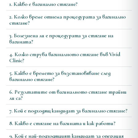
1. Какво е вагинално стягане?
2. Колко време отнема процедурата за вагинално
стягане?
3. Болезнена ли е процедурата за стягане на
вагината?
4. Колко струва вагиналното стягане във Vivid
Clinic?
5. Какво е времето за възстановяване след
вагинално стягане?
6. Резултатите от вагиналното стягане трайни
ли са?
7. Кой е подходящ кандидат за вагинално стягане?
8. Какво е стягане на вагината и как работи?
9. Кой е най-подходящият кандидат за операция