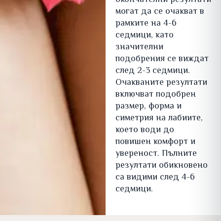
окончателни резултати
могат да се очакват в
рамките на 4-6
седмици, като
значителни
подобрения се виждат
след 2-3 седмици.
Очакваните резултати
включват подобрен
размер, форма и
симетрия на лабиите,
което води до
повишен комфорт и
увереност. Пълните
резултати обикновено
са видими след 4-6
седмици.