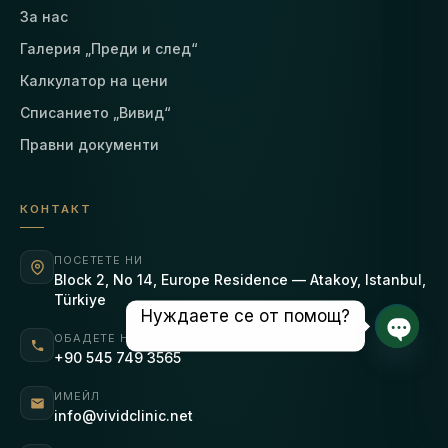
За нас
Галерия „Преди и след“
Калкулатор на цени
Списанието „Вивид“
Правни документи
КОНТАКТ
ПОСЕТЕТЕ НИ
Block 2, No 14, Europe Residence — Atakoy, Istanbul,
Türkiye
Нуждаете се от помощ?
ОБАДЕТЕ НИ СЕ
Отвор
+90 545 749 3565
ИМЕЙЛ
info@vividclinic.net