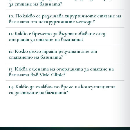
за стягане на вагината?
10. По какво се различава хирургичното стягане на
вагината от нехирургичните методи?
11. Какво е времето за възстановяване след
операция за стягане на вагината?
12. Колко дълго траят резултатите от
стягането на вагината?
13. Каква е цената на операцията за стягане на
вагината във Vivid Clinic?
14. Какво да очаквам по време на консултацията
си за стягане на вагината?