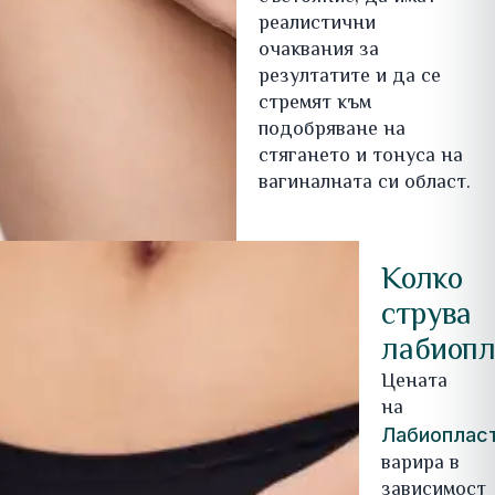
реалистични
очаквания за
резултатите и да се
стремят към
подобряване на
стягането и тонуса на
вагиналната си област.
Колко
струва
лабиопл
Цената
на
Лабиоплас
варира в
зависимост