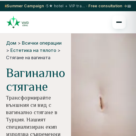
Summer Campaign ·
5★ hotel + VIP transfer on select procedures
· Free consultation →
Дом
>
Всички операции
>
Естетика на тялото
>
Стягане на вагината
Вагинално
стягане
Трансформирайте
външния си вид с
вагинално стягане в
Турция. Нашият
специализиран екип
използва съвременни