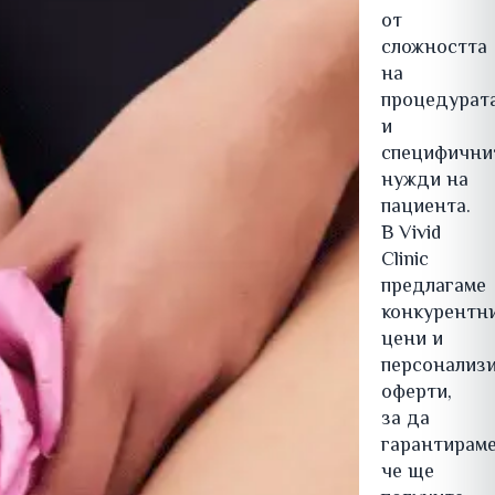
от
сложността
на
процедурат
и
специфични
нужди на
пациента.
В Vivid
Clinic
предлагаме
конкурентн
цени и
персонализ
оферти,
за да
гарантираме
че ще