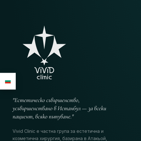
"Естетическо съвършенство,
усъвършенствано в Истанбул — за всеки
пациент, всяко пътуване."
Vivid Clinic е частна група за естетична и
козметична хирургия, базирана в Атакьой,