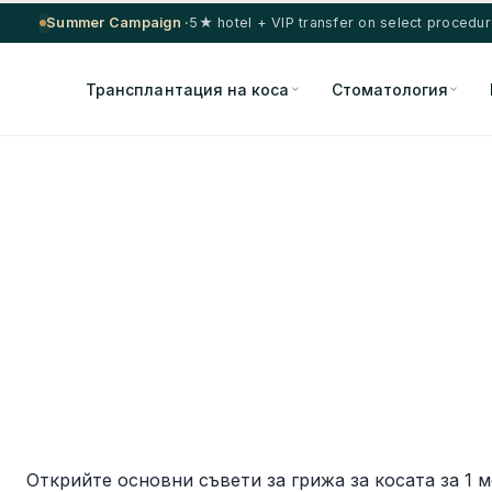
Summer Campaign ·
5★ hotel + VIP transfer on select procedu
Трансплантация на коса
Стоматология
Открийте основни съвети за грижа за косата за 1 