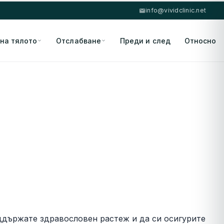
info@vividclinic.net
 на тялото
Отслабване
Преди и след
Относно
оддържате здравословен растеж и да си осигурите