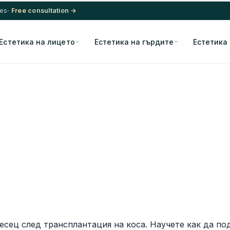
res
· Free consultation →
Естетика на лицето
Естетика на гърдите
Естетика
месец след трансплантация на коса. Научете как да п