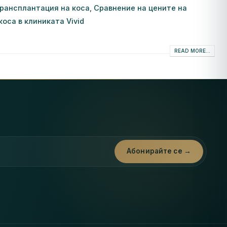
трансплантация на коса
,
Сравнение на цените на
оса в клиниката Vivid
READ MORE...
Абонирайте се →