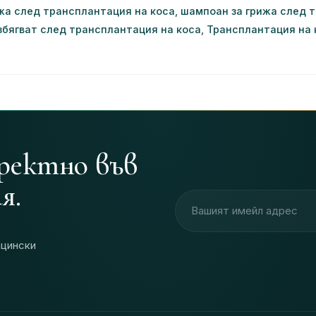
жа след трансплантация на коса
,
шампоан за грижа след 
избягват след трансплантация на коса
,
Трансплантация на к
иректно във
я.
Имейл адрес
ицински