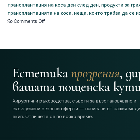
трансплантация на коса ден след ден
,
продукти за гри
трансплантацията на коса
,
неща, които трябва да се 
Comments Off
Естетика
прозрения
, д
вашата пощенска кути
Хирургични ръководства, съвети за възстановяване и
ексклузивни сезонни оферти — написани от нашия мед
екип. Отпишете се по всяко време.