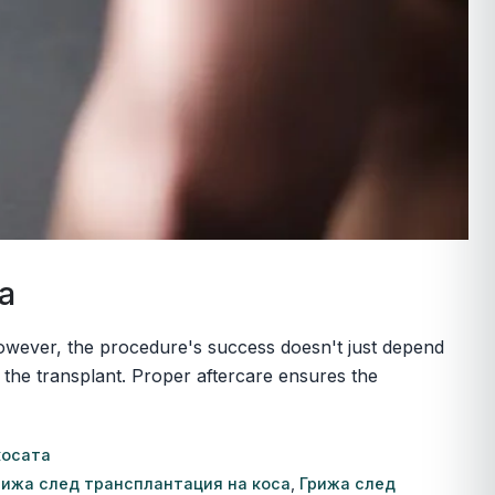
а
 However, the procedure's success doesn't just depend
 the transplant. Proper aftercare ensures the
косата
рижа след трансплантация на коса
,
Грижа след