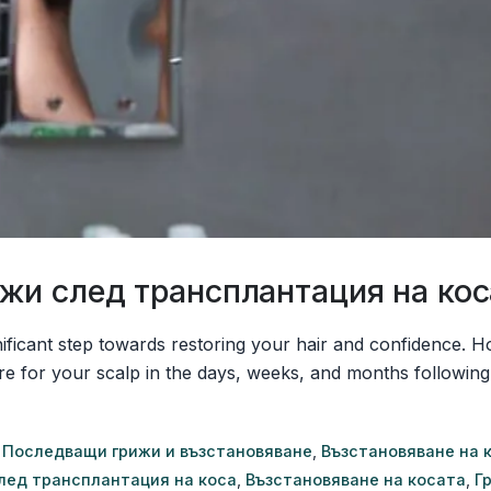
жи след трансплантация на кос
gnificant step towards restoring your hair and confidence.
re for your scalp in the days, weeks, and months following
Последващи грижи и възстановяване
,
Възстановяване на 
след трансплантация на коса
,
Възстановяване на косата
,
Г