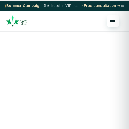
Summer Campaign ·
5★ hotel + VIP transfer on select procedures
· Free consultation →