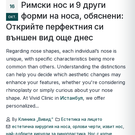
Римски нос и 9 други
16
форми на носа, обяснени:
окт.
Открийте перфектния си
външен вид още днес
Regarding nose shapes, each individual’s nose is
unique, with specific characteristics being more
common than others. Understanding the distinctions
can help you decide which aesthetic changes may
enhance your features, whether you're considering
rhinoplasty or simply curious about your nose
shape. At Vivid Clinic in
Истанбул
, we offer
personalized...
By
Клиника „Вивид“
Естетика на лицето
естетична хирургия на носа
,
орлови черти
,
извит нос
,
най-добрите хирурзи за ринопластика
,
Нос с копче
,