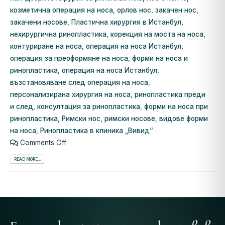
козметична операция на носа
,
орлов нос
,
закачен нос
,
закачени носове
,
Пластична хирургия в Истанбул
,
нехирургична ринопластика
,
корекция на моста на носа
,
контуриране на носа
,
операция на носа Истанбул
,
операция за преоформяне на носа
,
форми на носа и
ринопластика
,
операция на носа Истанбул
,
възстановяване след операция на носа
,
персонализирана хирургия на носа
,
ринопластика преди
и след
,
консултация за ринопластика
,
форми на носа при
ринопластика
,
Римски нос
,
римски носове
,
видове форми
на носа
,
Ринопластика в клиника „Вивид“
Comments Off
READ MORE...