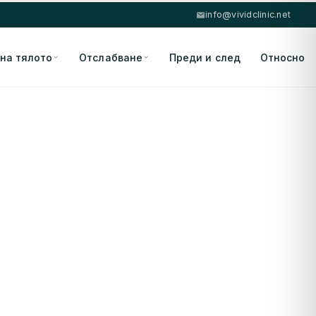
info@vividclinic.net
 на тялото
Отслабване
Преди и след
Относно