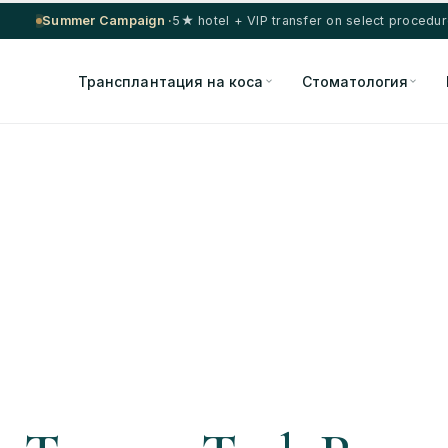
Summer Campaign ·
5★ hotel + VIP transfer on select procedu
Трансплантация на коса
Стоматология