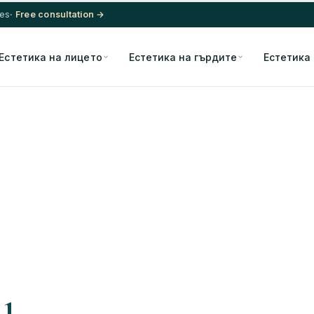
res
· Free consultation →
Естетика на лицето
Естетика на гърдите
Естетика