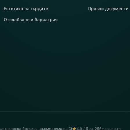
Естетика на гърдите
Правни документи
Отслабване и бариатрия
артньорска болница, съвместима с JCI
4.9 / 5 от 256+ пациенти