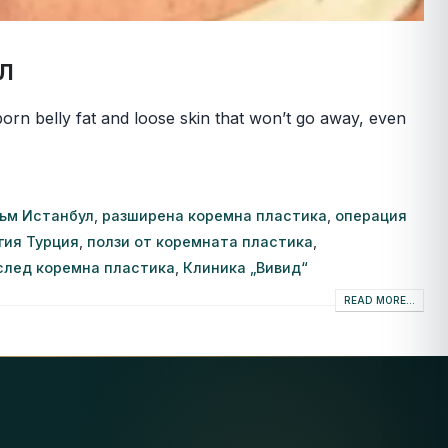
л
orn belly fat and loose skin that won’t go away, even
зъм Истанбул
,
разширена коремна пластика
,
операция
гия Турция
,
ползи от коремната пластика
,
след коремна пластика
,
Клиника „Вивид“
READ MORE...