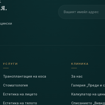
я.
Имейл адрес
ицински
УСЛУГИ
КЛИНИКА
Трансплантация на коса
За нас
Стоматология
Галерия „Преди и 
Естетика на лицето
Калкулатор на цен
Естетика на тялото
Списанието „Вивид