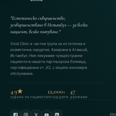
"Естетическо съвършенство,
усъвършенствано в Истанбул — за всеки
пациент, всяко пътуване."
Vivid Clinic е частна група за естетична и
козметична хирургия, базирана в Атакьой,
Истанбул. Ние лекуваме чуждестранни
пациенти в нашата партньорска болница,
сертифицирана от JCI, с изцяло консиерж
обслужване.
4.9★
12,000+
47
ОЦЕНКА НА ПАЦИЕНТА
ПРОЦЕДУРИ
ДЪРЖАВИ
П