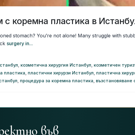
 с коремна пластика в Истанбу
toned stomach? You’re not alone! Many struggle with stubb
uck
surgery in...
Истанбул
,
козметична хирургия Истанбул
,
козметичен тури
а пластика
,
пластични хирурзи Истанбул
,
пластична хирур
станбул
,
процедура за коремна пластика
,
възстановяване 
иректно във