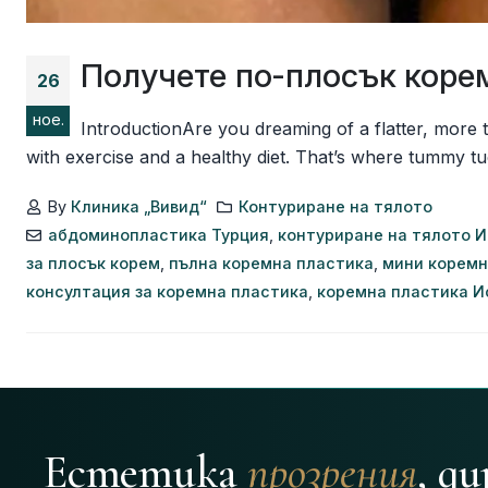
Получете по-плосък корем
26
ное.
IntroductionAre you dreaming of a flatter, more 
with exercise and a healthy diet. That’s where tummy t
By
Клиника „Вивид“
Контуриране на тялото
абдоминопластика Турция
,
контуриране на тялото 
за плосък корем
,
пълна коремна пластика
,
мини коремн
консултация за коремна пластика
,
коремна пластика И
Естетика
прозрения
, д