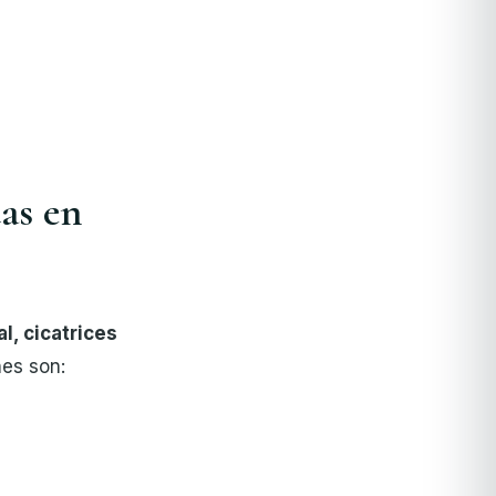
das en
l, cicatrices
es son: