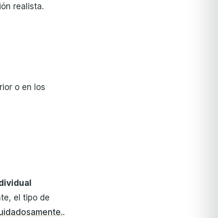
n realista.
ior o en los
dividual
te, el tipo de
cuidadosamente.
.