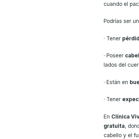
cuando el pac
Podrías ser un
· Tener
pérdid
· Poseer
cabe
lados del cue
· Están en
bue
· Tener
expect
En
Clínica Vi
gratuita
, don
cabello y el f