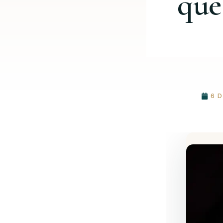
que
6 