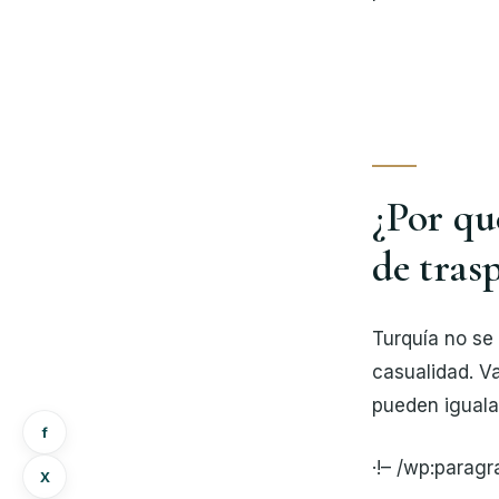
¿Por qu
de tras
Turquía no se 
casualidad. V
pueden iguala
f
·!– /wp:parag
X