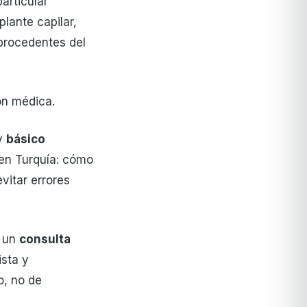
articular
plante capilar,
 procedentes del
ón médica.
ay
básico
en Turquía: cómo
vitar errores
n un
consulta
ista y
o, no de