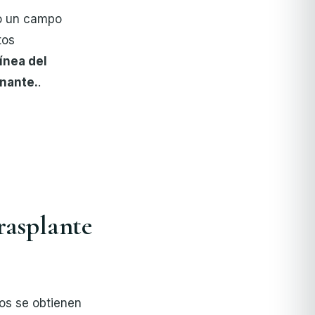
no un campo
tos
línea del
onante.
.
rasplante
dos se obtienen