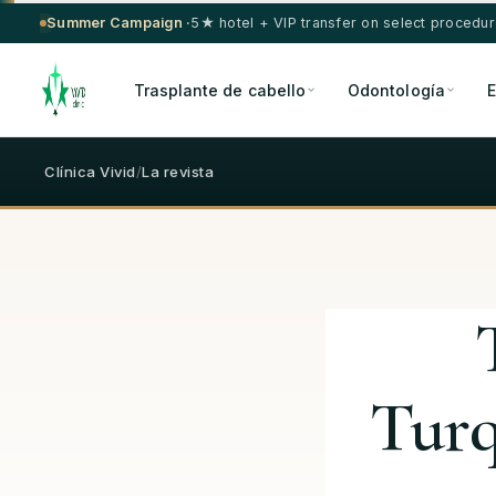
Summer Campaign ·
5★ hotel + VIP transfer on select procedu
Trasplante de cabello
Odontología
E
Clínica Vivid
/
La revista
Turq