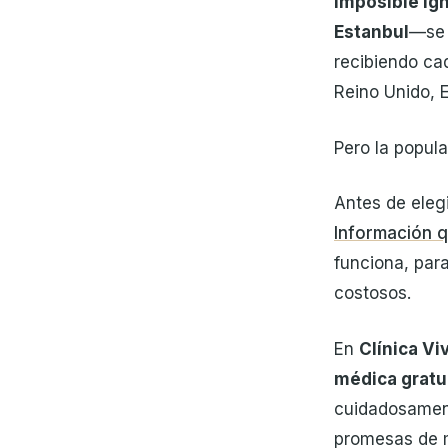
imposible ign
Estanbul
—se 
recibiendo ca
Reino Unido, 
Pero la popula
Antes de eleg
Información q
funciona, par
costosos.
En
Clínica Vi
médica gratu
cuidadosament
promesas de 