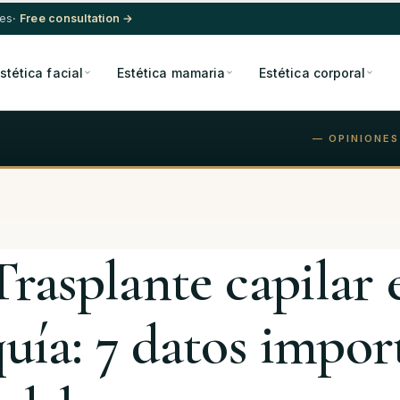
res
· Free consultation →
stética facial
Estética mamaria
Estética corporal
— OPINIONES
Trasplante capilar 
uía: 7 datos impor