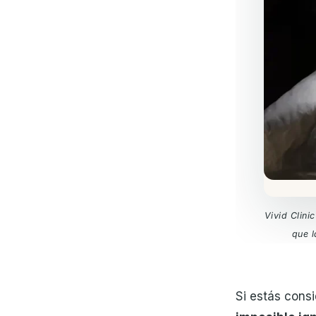
Vivid Clini
que l
Si estás cons