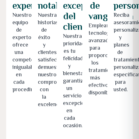
experiencia
notables
excepcional
de
perso
del
vanguardia
Nuestro
Nuestras
Reciba
equipo
historias
asesorami
cliente
Empleamos
de
de
personali
tecnologías
Nuestra
expertos
éxito
y
avanzadas
prioridad
ofrece
y
planes
para
es tu
una
clientes
de
proporcionar
felicidad
competencia
satisfechos
tratamien
los
y
inigualable
demuestran
personali
tratamientos
bienestar,
en
nuestro
específic
más
garantizando
cada
compromiso
para
efectivos
un
procedimiento.
con
usted.
disponibles.
servicio
la
excepcional
excelencia.
en
cada
ocasión.