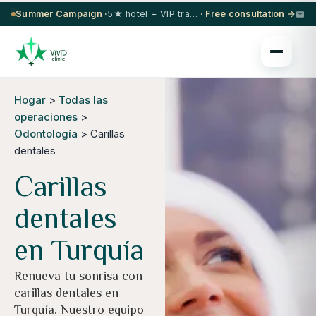
Summer Campaign ·
5★ hotel + VIP transfer on select procedures
· Free consultation →
Hogar
>
Todas las
operaciones
>
Odontología
> Carillas
dentales
Carillas
dentales
en Turquía
Renueva tu sonrisa con
carillas dentales en
Turquía. Nuestro equipo