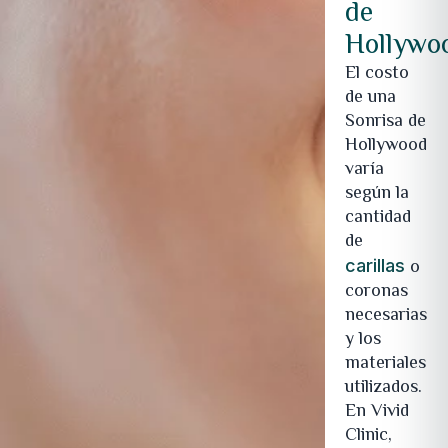
de
Hollywo
El costo
de una
Sonrisa de
Hollywood
varía
según la
cantidad
de
o
carillas
coronas
necesarias
y los
materiales
utilizados.
En Vivid
Clinic,